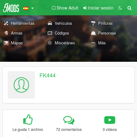
Show Adult
Iniciar sesión
Herramientas
Vehículos
Pinturas
Armas
Códigos
Personaje
Mapas
Misceláneo
Más
FK444
Le gusta 1 archivo
72 comentarios
0 vídeos