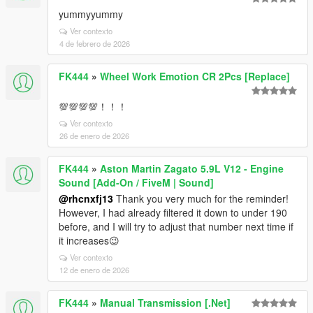
yummyyummy
Ver contexto
4 de febrero de 2026
FK444
»
Wheel Work Emotion CR 2Pcs [Replace]
💯💯💯💯！！！
Ver contexto
26 de enero de 2026
FK444
»
Aston Martin Zagato 5.9L V12 - Engine
Sound [Add-On / FiveM | Sound]
@rhcnxfj13
Thank you very much for the reminder!
However, I had already filtered it down to under 190
before, and I will try to adjust that number next time if
it increases😉
Ver contexto
12 de enero de 2026
FK444
»
Manual Transmission [.Net]