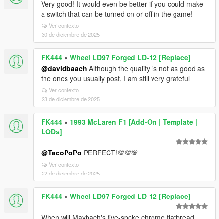
Very good! It would even be better if you could make
a switch that can be turned on or off in the game!
Ver contexto
30 de diciembre de 2025
FK444
»
Wheel LD97 Forged LD-12 [Replace]
@davidbaach
Although the quality is not as good as
the ones you usually post, I am still very grateful
Ver contexto
23 de diciembre de 2025
FK444
»
1993 McLaren F1 [Add-On | Template |
LODs]
@TacoPoPo
PERFECT!💯💯💯
Ver contexto
22 de diciembre de 2025
FK444
»
Wheel LD97 Forged LD-12 [Replace]
When will Maybach's five-spoke chrome flatbread