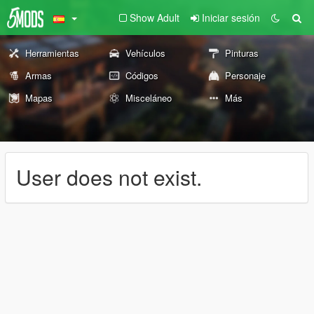
Show Adult
Iniciar sesión
Herramientas
Vehículos
Pinturas
Armas
Códigos
Personaje
Mapas
Misceláneo
Más
User does not exist.