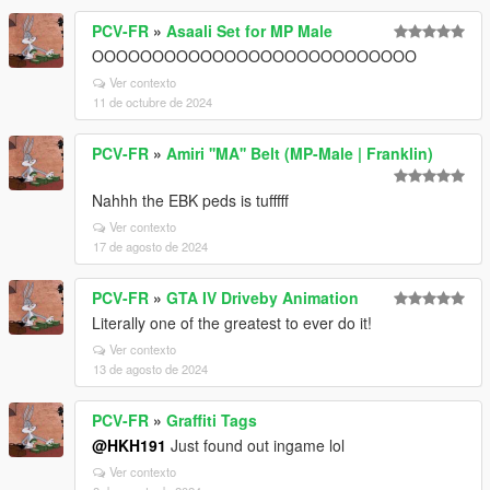
PCV-FR
»
Asaali Set for MP Male
OOOOOOOOOOOOOOOOOOOOOOOOOOO
Ver contexto
11 de octubre de 2024
PCV-FR
»
Amiri ''MA'' Belt (MP-Male | Franklin)
Nahhh the EBK peds is tufffff
Ver contexto
17 de agosto de 2024
PCV-FR
»
GTA IV Driveby Animation
Literally one of the greatest to ever do it!
Ver contexto
13 de agosto de 2024
PCV-FR
»
Graffiti Tags
@HKH191
Just found out ingame lol
Ver contexto