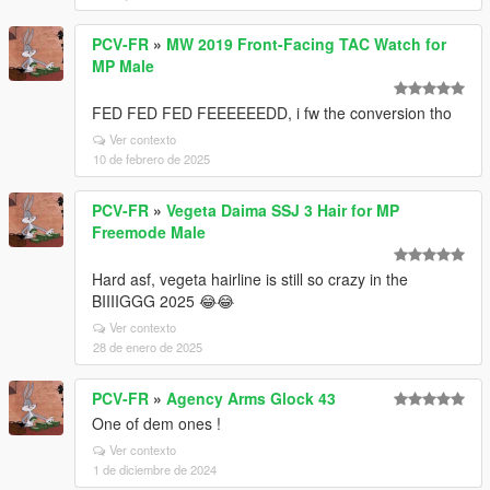
PCV-FR
»
MW 2019 Front-Facing TAC Watch for
MP Male
FED FED FED FEEEEEEDD, i fw the conversion tho
Ver contexto
10 de febrero de 2025
PCV-FR
»
Vegeta Daima SSJ 3 Hair for MP
Freemode Male
Hard asf, vegeta hairline is still so crazy in the
BIIIIGGG 2025 😂😂
Ver contexto
28 de enero de 2025
PCV-FR
»
Agency Arms Glock 43
One of dem ones !
Ver contexto
1 de diciembre de 2024