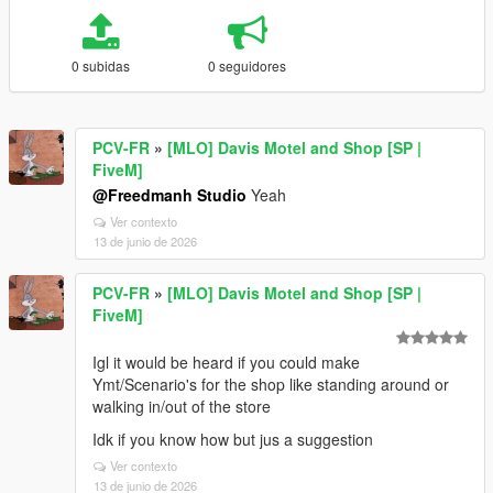
0 subidas
0 seguidores
PCV-FR
»
[MLO] Davis Motel and Shop [SP |
FiveM]
@Freedmanh Studio
Yeah
Ver contexto
13 de junio de 2026
PCV-FR
»
[MLO] Davis Motel and Shop [SP |
FiveM]
Igl it would be heard if you could make
Ymt/Scenario's for the shop like standing around or
walking in/out of the store
Idk if you know how but jus a suggestion
Ver contexto
13 de junio de 2026