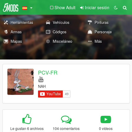
Show Adult
Iniciar sesión
Herramientas
Vehículos
Pinturas
Armas
Códigos
Personaje
Mapas
Misceláneo
Más
PCV-FR
NAH
Le gustan 6 archivos
104 comentarios
0 vídeos