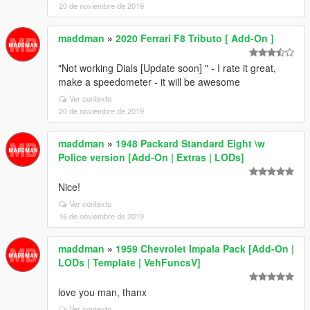
20 de noviembre de 2019
maddman
»
2020 Ferrari F8 Tributo [ Add-On ]
"Not working Dials [Update soon] " - I rate it great,
make a speedometer - it will be awesome
Ver contexto
20 de noviembre de 2019
maddman
»
1948 Packard Standard Eight \w
Police version [Add-On | Extras | LODs]
Nice!
Ver contexto
16 de noviembre de 2019
maddman
»
1959 Chevrolet Impala Pack [Add-On |
LODs | Template | VehFuncsV]
love you man, thanx
Ver contexto