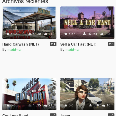
Archivos recientes
4.92
5.030
74
4.57
16.064
103
Hand Carwash (NET)
Sell a Car Fast (NET)
2.1
2.0
By
maddman
By
maddman
5.0
1.535
21
5.0
518
10
Cut Loot (Lua)
Janet
1.0
1.0