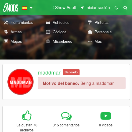
Show Adult
Iniciar sesión
Herramientas
Vehículos
Pinturas
Armas
Códigos
Personaje
Mapas
Misceláneo
Más
maddman
Baneado
Motivo del baneo:
Being a maddman
Le gustan 76
315 comentarios
0 vídeos
archivos