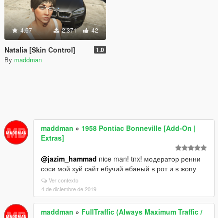
4.67
2.371
42
Natalia [Skin Control]
1.0
By
maddman
maddman
»
1958 Pontiac Bonneville [Add-On |
Extras]
@jazim_hammad
nice man! tnx! модератор ренни
соси мой хуй сайт ебучий ебаный в рот и в жопу
Ver contexto
4 de diciembre de 2019
maddman
»
FullTraffic (Always Maximum Traffic /