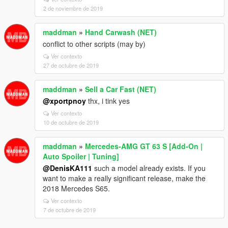
2 de noviembre de 2019
maddman
»
Hand Carwash (NET)
conflict to other scripts (may by)
Ver contexto
27 de octubre de 2019
maddman
»
Sell a Car Fast (NET)
@xportpnoy
thx, i tink yes
Ver contexto
10 de octubre de 2019
maddman
»
Mercedes‑AMG GT 63 S [Add-On |
Auto Spoiler | Tuning]
@DenisKA111
such a model already exists. If you
want to make a really significant release, make the
2018 Mercedes S65.
Ver contexto
7 de octubre de 2019