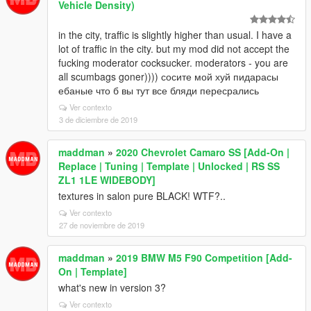
Vehicle Density)
in the city, traffic is slightly higher than usual. I have a
lot of traffic in the city. but my mod did not accept the
fucking moderator cocksucker. moderators - you are
all scumbags goner)))) сосите мой хуй пидарасы
ебаные что б вы тут все бляди пересрались
Ver contexto
3 de diciembre de 2019
maddman
»
2020 Chevrolet Camaro SS [Add-On |
Replace | Tuning | Template | Unlocked | RS SS
ZL1 1LE WIDEBODY]
textures in salon pure BLACK! WTF?..
Ver contexto
27 de noviembre de 2019
maddman
»
2019 BMW M5 F90 Competition [Add-
On | Template]
what's new in version 3?
Ver contexto