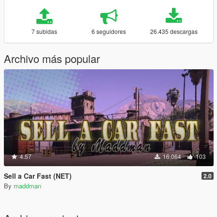
7 subidas
6 seguidores
26.435 descargas
Archivo más popular
4.57
16.064
103
Sell a Car Fast (NET)
2.0
By
maddman