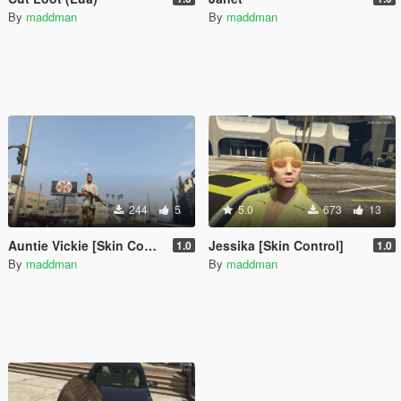
By
maddman
By
maddman
244
5
5.0
673
13
Auntie Vickie [Skin Control]
Jessika [Skin Control]
1.0
1.0
By
maddman
By
maddman