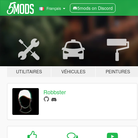
5mods on Discord
Français
UTILITAIRES
VÉHICULES
PEINTURES
Robbster