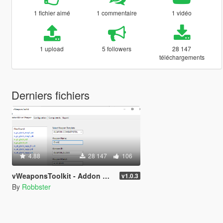
1 fichier aimé
1 commentaire
1 vidéo
1 upload
5 followers
28 147
téléchargements
Derniers fichiers
4.88
28 147
106
vWeaponsToolkit - Addon Weapon Generator
v1.0.3
By
Robbster