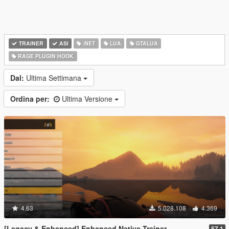
TRAINER
ASI
.NET
LUA
GTALUA
RAGE PLUGIN HOOK
Dal:
Ultima Settimana
Ordina per:
Ultima Versione
4.63
5.028.108
4.369
[Legacy & Enhanced] Enhanced Native Trainer
57.1