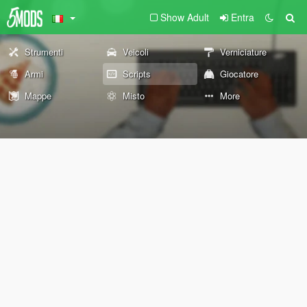
Show Adult
Entra
Strumenti
Veicoli
Verniciature
Armi
Scripts
Giocatore
Mappe
Misto
More