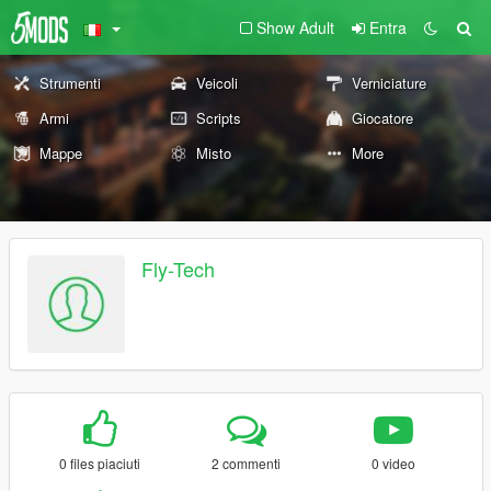
Show Adult
Entra
Strumenti
Veicoli
Verniciature
Armi
Scripts
Giocatore
Mappe
Misto
More
Fly-Tech
0 files piaciuti
2 commenti
0 video