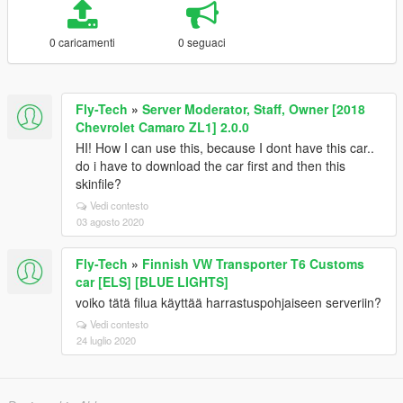
0 caricamenti
0 seguaci
Fly-Tech
»
Server Moderator, Staff, Owner [2018
Chevrolet Camaro ZL1] 2.0.0
HI! How I can use this, because I dont have this car..
do i have to download the car first and then this
skinfile?
Vedi contesto
03 agosto 2020
Fly-Tech
»
Finnish VW Transporter T6 Customs
car [ELS] [BLUE LIGHTS]
voiko tätä filua käyttää harrastuspohjaiseen serveriin?
Vedi contesto
24 luglio 2020