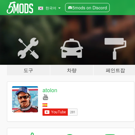
5mods on Discord
한국어
도구
차량
페인트잡
atolon