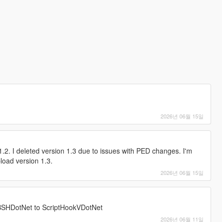
2026년 06월 15일
.2. I deleted version 1.3 due to issues with PED changes. I'm
load version 1.3.
2026년 06월 15일
IBSHDotNet to ScriptHookVDotNet
2026년 06월 11일