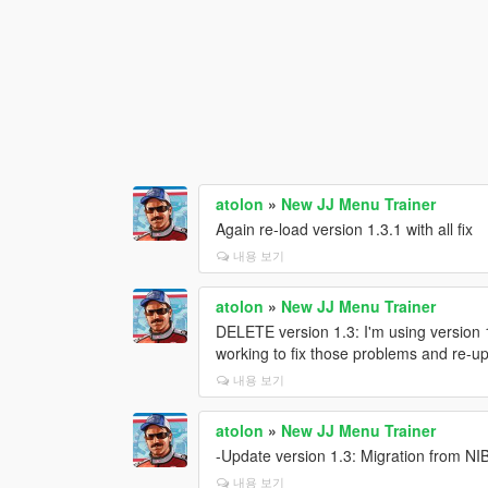
atolon
»
New JJ Menu Trainer
Again re-load version 1.3.1 with all fix
내용 보기
atolon
»
New JJ Menu Trainer
DELETE version 1.3: I'm using version 1
working to fix those problems and re-up
내용 보기
atolon
»
New JJ Menu Trainer
-Update version 1.3: Migration from N
내용 보기