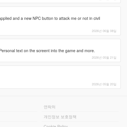
lied and a new NPC button to attack me or not in civil
2026년 06월 08일
 Personal text on the screent into the game and more.
2026년 05월 21일
2026년 05월 20일
연락처
개인정보 보호정책
Cookie Policy