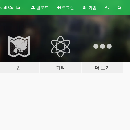
dult
Content
업로드
로그인
가입
맵
기타
더 보기