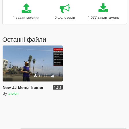
1 завантаження
0 фоловерів
1 077 завантажень
Останні файли
1 077
1
New JJ Menu Trainer
1.3.1
By
atolon