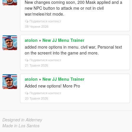
New changes coming soon, 200 Mask applied and a
new NPC button to attack me or not in civil
war/melee/riot mode.
Подивитися контекст
08 Червня 2026
atolon
»
New JJ Menu Trainer
added more options in menu. civil war, Personal text
on the screent into the game and more.
Подивитися контекст
21 Травня 2026
atolon
»
New JJ Menu Trainer
Added new options! More Pro
Подивитися контекст
20 Травня 2026
Designed in Alderney
Made in Los Santos