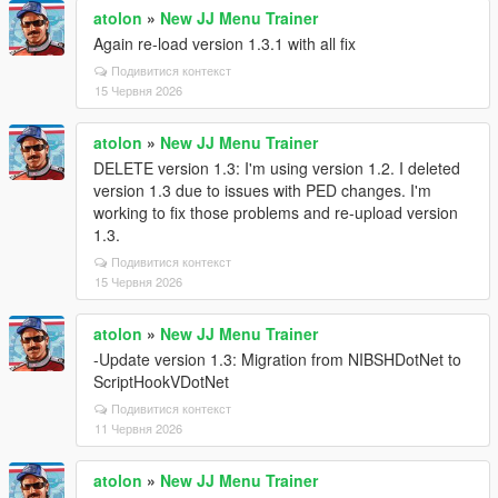
atolon
»
New JJ Menu Trainer
Again re-load version 1.3.1 with all fix
Подивитися контекст
15 Червня 2026
atolon
»
New JJ Menu Trainer
DELETE version 1.3: I'm using version 1.2. I deleted
version 1.3 due to issues with PED changes. I'm
working to fix those problems and re-upload version
1.3.
Подивитися контекст
15 Червня 2026
atolon
»
New JJ Menu Trainer
-Update version 1.3: Migration from NIBSHDotNet to
ScriptHookVDotNet
Подивитися контекст
11 Червня 2026
atolon
»
New JJ Menu Trainer