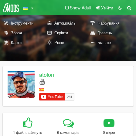
Show Adult
Увійти
Інструменти
Автомобіль
Фарбування
Зброя
Скріпти
Гравець
Карти
Різне
Більше
atolon
1 файл лайкнуто
6 коментарів
0 відео