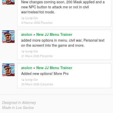
New changes coming soon, 200 Mask applied and a
new NPC button to attack me or not in civil
war/melee/riot mode.
İçeriği Gör
8 Haziran 2026 Pazartesi
atolon
»
New JJ Menu Trainer
added more options in menu. civil war, Personal text
on the screent into the game and more.
İçeriği Gör
21 Mayıs 2026 Perşembe
atolon
»
New JJ Menu Trainer
Added new options! More Pro
İçeriği Gör
20 Mayıs 2026 Çarşamba
Designed in Alderney
Made in Los Santos