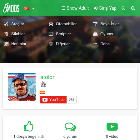
Show Adult
Giriş Yap
Araçlar
Otomobiller
Boya İşleri
Silahlar
Scriptler
Oyuncu
Haritalar
Diğerleri
Daha
atolon
1 dosya beğenildi
6 yorum
0 video