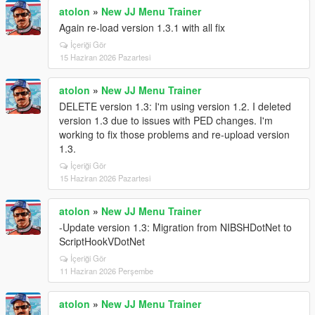
atolon
»
New JJ Menu Trainer
Again re-load version 1.3.1 with all fix
İçeriği Gör
15 Haziran 2026 Pazartesi
atolon
»
New JJ Menu Trainer
DELETE version 1.3: I'm using version 1.2. I deleted
version 1.3 due to issues with PED changes. I'm
working to fix those problems and re-upload version
1.3.
İçeriği Gör
15 Haziran 2026 Pazartesi
atolon
»
New JJ Menu Trainer
-Update version 1.3: Migration from NIBSHDotNet to
ScriptHookVDotNet
İçeriği Gör
11 Haziran 2026 Perşembe
atolon
»
New JJ Menu Trainer