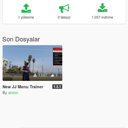
1 yükleme
0 takipçi
1.057 indirme
Son Dosyalar
1.057
1
New JJ Menu Trainer
1.3.1
By
atolon