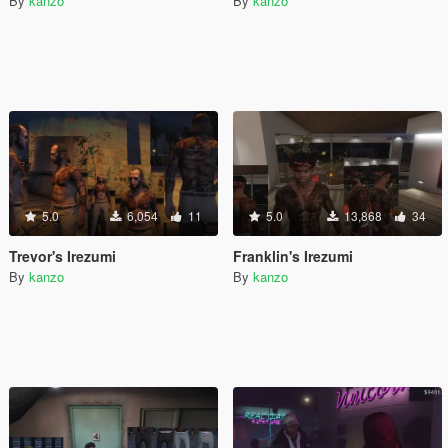
By
kanzo
By
kanzo
5.0
6,054
11
5.0
13,868
34
Trevor's Irezumi
Franklin's Irezumi
By
kanzo
By
kanzo