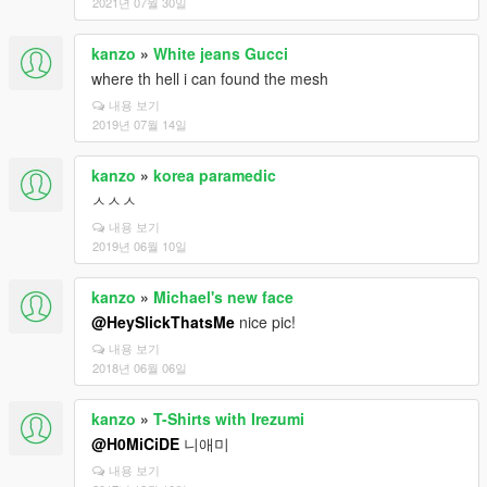
2021년 07월 30일
kanzo
»
White jeans Gucci
where th hell i can found the mesh
내용 보기
2019년 07월 14일
kanzo
»
korea paramedic
ㅅㅅㅅ
내용 보기
2019년 06월 10일
kanzo
»
Michael's new face
@HeySlickThatsMe
nice pic!
내용 보기
2018년 06월 06일
kanzo
»
T-Shirts with Irezumi
@H0MiCiDE
니애미
내용 보기