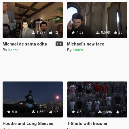
1,397
12
4.58
8,508
35
Michael de santa edits
Michael's new face
1.1
By
kanzo
By
kanzo
5.0
1,569
17
4.5
1,696
8
Hoodie and Long Sleeves
T-Shirts with Irezumi