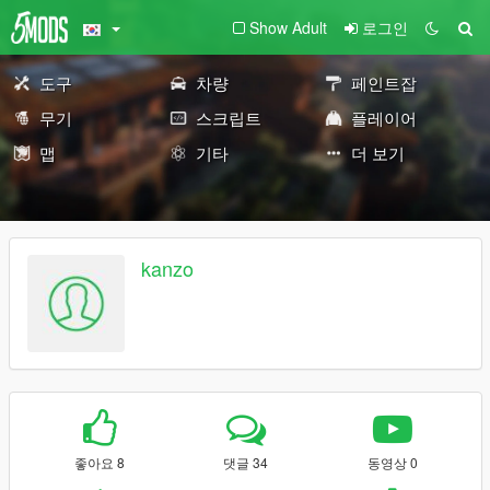
Show Adult
로그인
도구
차량
페인트잡
무기
스크립트
플레이어
맵
기타
더 보기
kanzo
좋아요 8
댓글 34
동영상 0