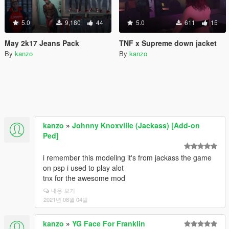
5.0
9,180
44
5.0
611
15
May 2k17 Jeans Pack
TNF x Supreme down jacket
By
kanzo
By
kanzo
kanzo
»
Johnny Knoxville (Jackass) [Add-on
Ped]
i remember this modeling it's from jackass the game
on psp i used to play alot
tnx for the awesome mod
내용 보기
2021년 08월 04일
kanzo
»
YG Face For Franklin