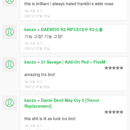
this is brilliant i always hated franklin's wide nose
내용 보기
2021년 07월 31일
kanzo
»
DAEWOO K2 RIFLE/대우 K2소총
기능 고장! 기능 고장!
내용 보기
2021년 07월 31일
kanzo
»
21 Savage | Add-On Ped + FiveM
amazing tnx bro!
내용 보기
2021년 07월 30일
kanzo
»
Dante Devil May Cry 5 [Trevor
Replacement]
this shit is lit as fuck tnx bro!
내용 보기