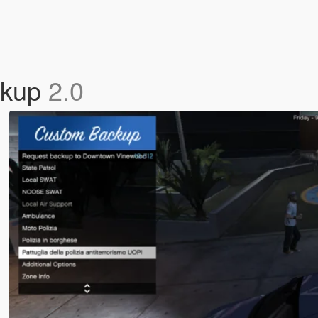
ckup
2.0