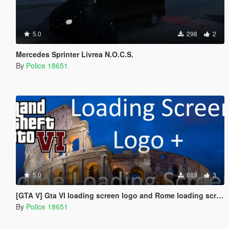
5.0
298
2
Mercedes Sprinter Livrea N.O.C.S.
By
Police 18651
5.0
688
3
[GTA V] Gta VI loading screen logo and Rome loading screen images Mod
By
Police 18651