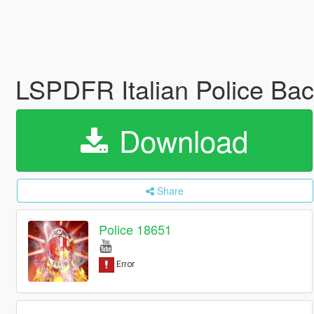
LSPDFR Italian Police Ba
Download
Share
Police 18651