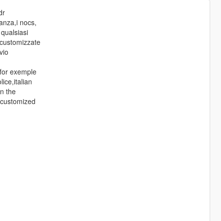
dr
nanza,i nocs,
 qualsiasi
 customizzate
vio
 for exemple
lice,italian
in the
 customized