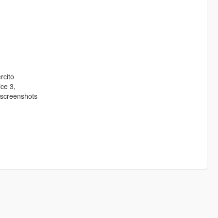
rcito
ice 3,
 2 screenshots