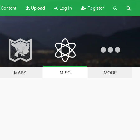
t
Content
Upload
Log In
Register
MAPS
MISC
MORE