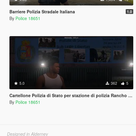
Barriere Polizia Stradale Italiana
1.0
By
Police 18651
5.0
362
5
Cartellone Polizia di Stato per stazione di polizia Rancho e rimpiazzamento cartello max clearance
By
Police 18651
Designed in Alderney