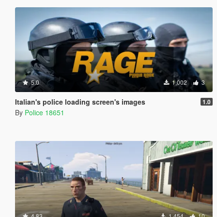
5.0
1,002
3
Italian's police loading screen's images
1.0
By
Police 18651
4.83
1,454
10