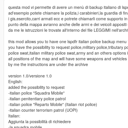
questa mod vi permette di avere un menù di backup italiano di lsp
ad'esempio potete chiamare la polizia,i carabinieri,la guardia di fi
i gis,esercito,carri armati ecc e potrete chiamarli come supporto in
punto della mappa avranno anche delle armi e dei veicoli appositi
da me le istruzzioni le trovate all'interno del file LEGGIMI nell'archi
this mod allows you to have one lspdfr italian police backup menu
you have the possibility to request police,military police,tributary po
police swat,italian military police swat,army and an others options 
all positions of the map and will have some weapons and vehicles
by me the instructions are under the archive
version 1.0/versione 1.0
English:
added the possibility to request
-italian police "Squadra Mobile"
-italian penitentiary police patrol
-italian police "Reparto Mobile" (Italian riot police)
-italian counter terrorism patrol (UOPI)
Italian:
Aggiunta la possibilità di richiedere
-la squadra mobile