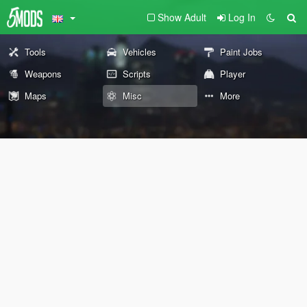
Show Adult
Log In
Tools
Vehicles
Paint Jobs
Weapons
Scripts
Player
Maps
Misc
More