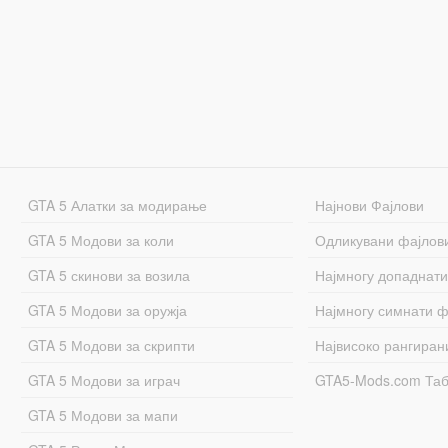
GTA 5 Алатки за модирање
Најнови Фајлови
GTA 5 Модови за коли
Одликувани фајлов
GTA 5 скинови за возила
Најмногу допаднати
GTA 5 Модови за оружја
Најмногу симнати ф
GTA 5 Модови за скрипти
Највисоко рангиран
GTA 5 Модови за играч
GTA5-Mods.com Та
GTA 5 Модови за мапи