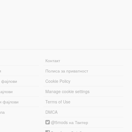
Контакт
и
Полиса за приватност
 фајлови
Cookie Policy
ајлови
Manage cookie settings
и фајлови
Terms of Use
бла
DMCA
@5mods на Твитер