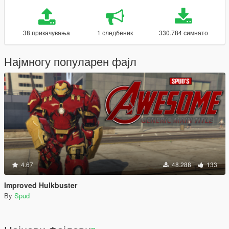
38 прикачувања
1 следбеник
330.784 симнато
Најмногу популарен фајл
4.67
48.288
133
Improved Hulkbuster
By
Spud