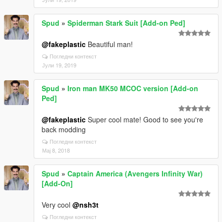
Spud
»
Spiderman Stark Suit [Add-on Ped]
@fakeplastic
Beautiful man!
Погледни контекст
Јули 19, 2019
Spud
»
Iron man MK50 MCOC version [Add-on
Ped]
@fakeplastic
Super cool mate! Good to see you're
back modding
Погледни контекст
Мај 8, 2018
Spud
»
Captain America (Avengers Infinity War)
[Add-On]
Very cool
@nsh3t
Погледни контекст