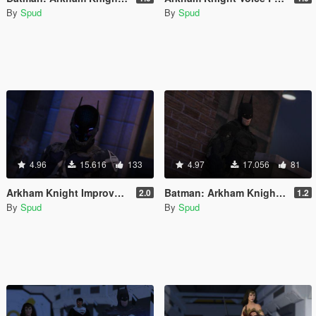
By
Spud
By
Spud
4.96
15.616
133
4.97
17.056
81
Arkham Knight Improved [Add-On / Replace PED]
Batman: Arkham Knight v8.04 Improved [Add-On / Replace PED]
2.0
1.2
By
Spud
By
Spud