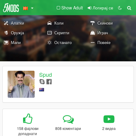
Show Adult
Логирај се
Алатки
Коли
Скинови
Оружја
Скрипти
Играч
Мапи
Останато
Повеќе
Spud
158 фајлови
808 коментари
2 видеа
допаднати