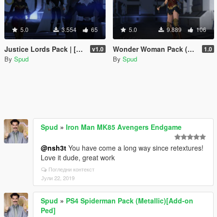
5.0
3.554
65
5.0
9.889
106
Justice Lords Pack | [Add-On Peds]
Wonder Woman Pack (DCEU) [Add-On Ped]
v1.0
1.0
By
Spud
By
Spud
Spud
»
Iron Man MK85 Avengers Endgame
@nsh3t
You have come a long way since retextures!
Love it dude, great work
Погледни контекст
Јули 22, 2019
Spud
»
PS4 Spiderman Pack (Metallic)[Add-on
Ped]