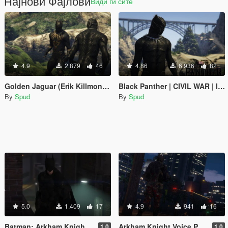
Најнови Фајлови
Види ги сите
4.9
2.879
46
4.86
6.936
82
Golden Jaguar (Erik Killmonger) [Add-On / Replace PED]
Black Panther | CIVIL WAR | Improved [Add-On / Replace PED]
By
Spud
By
Spud
5.0
1.409
17
4.9
941
16
Batman: Arkham Knight Voice Pack
Arkham Knight Voice Pack
1.0
1.0