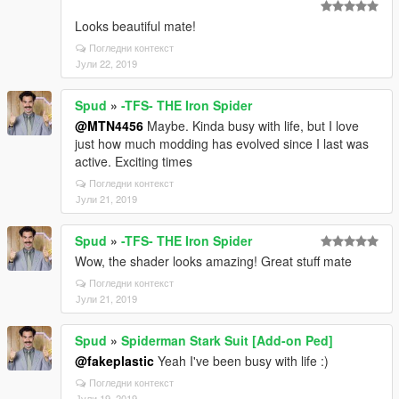
Looks beautiful mate!
Погледни контекст
Јули 22, 2019
Spud
»
-TFS- THE Iron Spider
@MTN4456
Maybe. Kinda busy with life, but I love
just how much modding has evolved since I last was
active. Exciting times
Погледни контекст
Јули 21, 2019
Spud
»
-TFS- THE Iron Spider
Wow, the shader looks amazing! Great stuff mate
Погледни контекст
Јули 21, 2019
Spud
»
Spiderman Stark Suit [Add-on Ped]
@fakeplastic
Yeah I've been busy with life :)
Погледни контекст
Јули 19, 2019