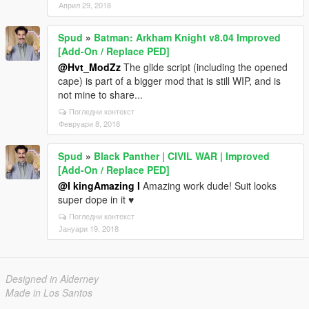
Април 29, 2018
Spud
»
Batman: Arkham Knight v8.04 Improved
[Add-On / Replace PED]
@Hvt_ModZz
The glide script (including the opened
cape) is part of a bigger mod that is still WIP, and is
not mine to share...
Погледни контекст
Февруари 8, 2018
Spud
»
Black Panther | CIVIL WAR | Improved
[Add-On / Replace PED]
@I kingAmazing I
Amazing work dude! Suit looks
super dope in it ♥
Погледни контекст
Јануари 19, 2018
Designed in Alderney
Made in Los Santos