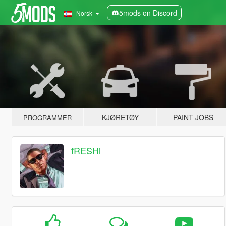
5mods on Discord
Norsk
KJØRETØY
PAINT JOBS
PROGRAMMER
fRESHi