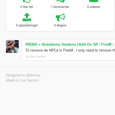
0 filer likt
1 kommentar
0 videoer
0 opplastninger
0 følgere
fRESHi
»
Strawberry Gardens [Add-On SP / FiveM / 
To remove de NPCs in FiveM , i only need to remove the
View Context
Designed in Alderney
Made in Los Santos