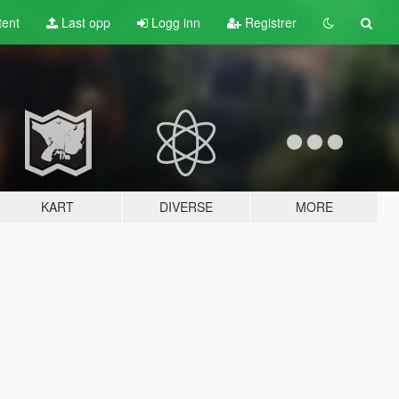
tent
Last opp
Logg inn
Registrer
KART
DIVERSE
MORE