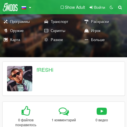
Show Adult
Войти
Программы
Транспорт
Раскраски
Оружие
Скрипты
Игрок
Карта
Разное
Больше
fRESHi
0 файлов
1 комментарий
0 видео
понравилось