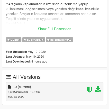
**Araçların kaplamalarının üzerinde düzenleme yapılıp
kullanılması, değiştirilmesi veya yeniden dağıtılması kesinlikle
yasaktır. Araçların kaplama tasarımları tamamen bana aittir.
Tespiti alinde yaptırım uygulanacaktır.
Teşekkürler!
Show Full Description
EN:
Upload the vehicle files to the directory below.
LIVERY
EMERGENCY
INTERNATIONAL
Grand Theft Auto
May 10, 2020
First Uploaded:
V\mods\update\x64\dlcpacks\patchday3ng\dlc.rpf\x64\levels\gt
May 10, 2020
Last Updated:
a5\vehicles.rpf
8 hours ago
Last Downloaded:
Please indicate your comments and suggestions in order to
help us improve.
All Versions
If you like the vehicle, you can give points to reach more
people.
1.0
(current)
** It is strictly forbidden to edit, use, change or redistribute the
1,568 downloads
, 10.9 MB
coatings of the vehicles. The coating designs of the vehicles
May 10, 2020
are completely mine. Sanctions will be imposed upon detection.
Thanks!