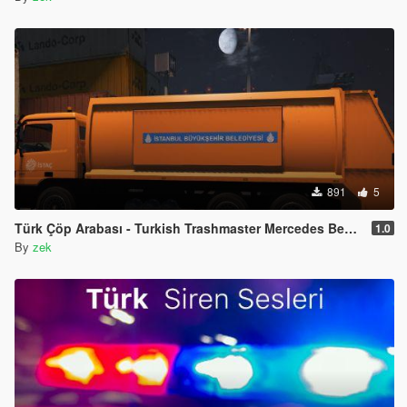
891
5
Türk Çöp Arabası - Turkish Trashmaster Mercedes Benz Actros
1.0
By
zek