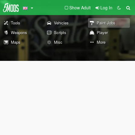
Show Adult
Log In
Tools
Vehicles
Paint Jobs
Weapons
Scripts
Player
Maps
Misc
More