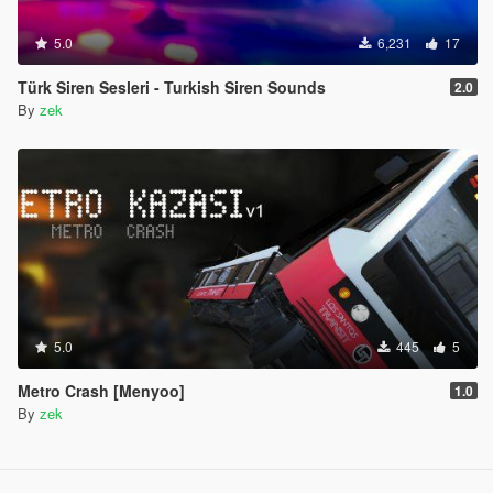
5.0
6,231
17
Türk Siren Sesleri - Turkish Siren Sounds
2.0
By
zek
5.0
445
5
Metro Crash [Menyoo]
1.0
By
zek