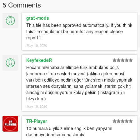
5 Comments
gta5-mods
This file has been approved automatically. If you think
this file should not be here for any reason please
report it.
May 10, 2020
KeyfekedeR
Hocam merhabalar elimde türk ambulans-polis-
jandarma siren sesleri mevcut (aklına gelen hepsi
var) ben editleyemedim eğer türk siren modu yapmak
istersen ses dosyalarını sana yollamak isterim çok hit
alacağını düşünüyorum kolay gelsin (instagram >>
htzyldrm )
May 10, 2020
TR-Player
10 numara 5 yildiz eline saglik ben yapyami
dusunuyodum sana nasipmis