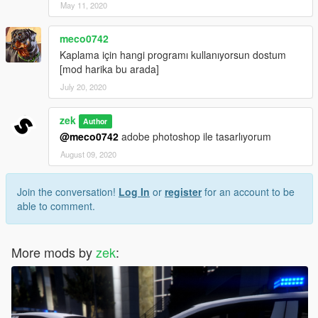
May 11, 2020
meco0742
Kaplama için hangi programı kullanıyorsun dostum
[mod harika bu arada]
July 20, 2020
zek
Author
@meco0742
adobe photoshop ile tasarlıyorum
August 09, 2020
Join the conversation!
Log In
or
register
for an account to be
able to comment.
More mods by
zek
: