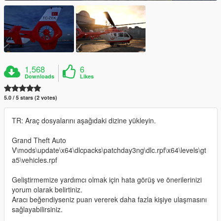
1,568
6
Downloads
Likes
5.0 / 5 stars (2 votes)
TR: Araç dosyalarını aşağıdaki dizine yükleyin.
Grand Theft Auto
V\mods\update\x64\dlcpacks\patchday3ng\dlc.rpf\x64\levels\gt
a5\vehicles.rpf
Geliştirmemize yardımcı olmak için hata görüş ve önerilerinizi
yorum olarak belirtiniz.
Aracı beğendiyseniz puan vererek daha fazla kişiye ulaşmasını
sağlayabilirsiniz.