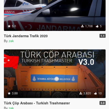
5.0
1,708
5
Türk Jandarma Trafik 2020
1.1
By
zek
3.88
3,820
10
Türk Çöp Arabası - Turkish Trashmaster
3.0
By
zek