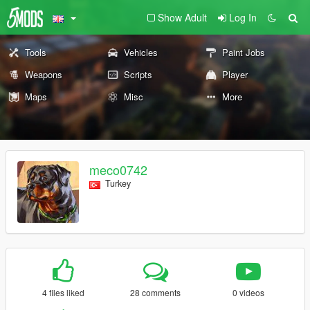
Show Adult
Log In
Tools
Vehicles
Paint Jobs
Weapons
Scripts
Player
Maps
Misc
More
meco0742
Turkey
4 files liked
28 comments
0 videos