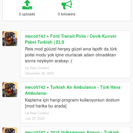
0 uploads
0 followers
meco0742
»
Ford Transit Polis / Cevik Kuvvet
Paket Turkish | ELS
Reis mod güüzel herşey güzel ama lspdfr da türk
polisi modu yok içine oturtacak adam olmadıktan
sonra neyleyim arabayı :(
View Context
December 28, 2020
meco0742
»
Turkish Air Ambulance - Türk Hava
Ambulansı
Kaplama için hangi programı kullanıyorsun dostum
[mod harika bu arada]
View Context
July 20, 2020
meco0742
»
2018 Volkswagen Arteon - Turkish