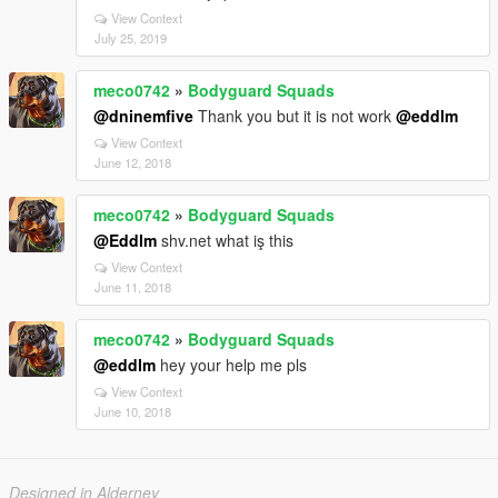
View Context
July 25, 2019
meco0742
»
Bodyguard Squads
@dninemfive
Thank you but it is not work
@eddlm
View Context
June 12, 2018
meco0742
»
Bodyguard Squads
@Eddlm
shv.net what iş this
View Context
June 11, 2018
meco0742
»
Bodyguard Squads
@eddlm
hey your help me pls
View Context
June 10, 2018
Designed in Alderney