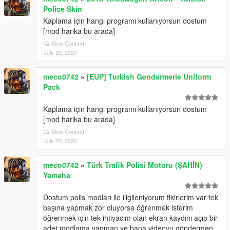
Police Skin
Kaplama için hangi programı kullanıyorsun dostum
[mod harika bu arada]
View Context
July 20, 2020
meco0742
»
[EUP] Turkish Gendarmerie Uniform
Pack
Kaplama için hangi programı kullanıyorsun dostum
[mod harika bu arada]
View Context
July 20, 2020
meco0742
»
Türk Trafik Polisi Motoru (ŞAHİN)
Yamaha
Dostum polis modları ile illgileniyorum fikirlerim var tek
başına yapmak zor oluyorsa öğrenmek isterim
öğrenmek için tek ihtiyacım olan ekran kaydını açıp bir
adet modlama yapman ve bana videoyu göndermen