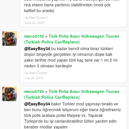
rica etsem bana yardımcı olabilirmisin (mod çok
kaliteli bu arada)
View Context
June 03, 2020
meco0742
»
Türk Polis Aracı Volkswagen Touran
(Turkish Police Car/Replace)
@EasyBoy34
bu kadar bencil olma biraz türkleri
düşün birşeyde gerçekten iyi olmamızı düşle bak
yakın tarihte mod yapan türk kaç tane var 1 mi 2 mi
neden 3 olmasın kardeşim
View Context
July 26, 2019
meco0742
»
Türk Polis Aracı Volkswagen Touran
(Turkish Police Car/Replace)
@EasyBoy34
bakın Türkler mod yapmayı bıraktı ve
ben bunu öğrenmek istiyorum eğer bana öğretirseniz
türk polis arabası polisi itfaiyesi vs. Yaparak
Türkiye'de bu işi canlandırabiliriz lütfen yardım edin
beraber modlar yapalım