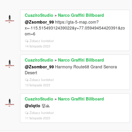
CuazitoStudio
»
Narco Graffiti Billboard
@Zsombor_99
https://gta-5-map.com?
x=-115.51549312439022&y=77.05949454420391&zo
om=6
Zobacz kontekst
14 listopada 2023
CuazitoStudio
»
Narco Graffiti Billboard
@Zsombor_99
Harmony Route68 Grand Senora
Desert
Zobacz kontekst
13 listopada 2023
CuazitoStudio
»
Narco Graffiti Billboard
@xlqtlo
👹🙏
Zobacz kontekst
11 listopada 2023