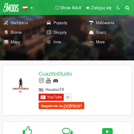
Show Adult
Zaloguj się
Narzędzia
Pojazdy
Malowania
Bronie
Skrypty
Gracz
Mapy
Inne
More
CuazitoStudio
HoustonTX
Support me on