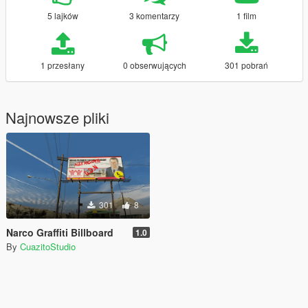
5 lajków
3 komentarzy
1 film
1 przesłany
0 obserwujących
301 pobrań
Najnowsze pliki
301
8
Narco Graffiti Billboard
1.0
By
CuazitoStudio