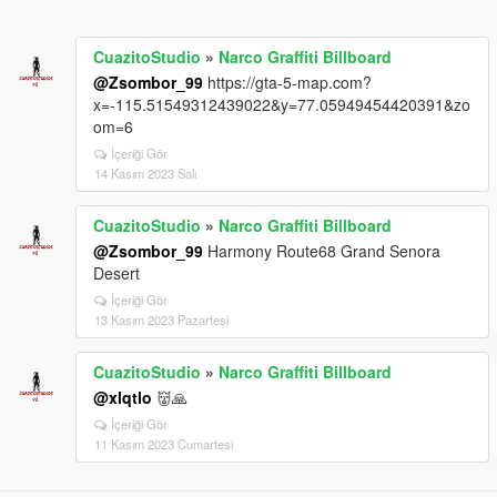
CuazitoStudio
»
Narco Graffiti Billboard
@Zsombor_99
https://gta-5-map.com?
x=-115.51549312439022&y=77.05949454420391&zo
om=6
İçeriği Gör
14 Kasım 2023 Salı
CuazitoStudio
»
Narco Graffiti Billboard
@Zsombor_99
Harmony Route68 Grand Senora
Desert
İçeriği Gör
13 Kasım 2023 Pazartesi
CuazitoStudio
»
Narco Graffiti Billboard
@xlqtlo
👹🙏
İçeriği Gör
11 Kasım 2023 Cumartesi