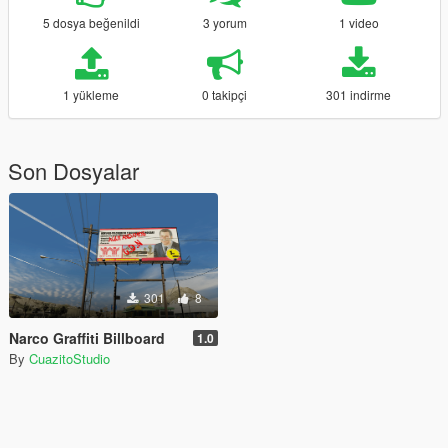
5 dosya beğenildi
3 yorum
1 video
1 yükleme
0 takipçi
301 indirme
Son Dosyalar
301
8
Narco Graffiti Billboard
1.0
By
CuazitoStudio