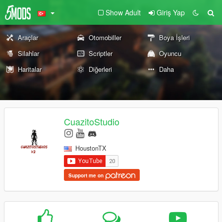
Show Adult
Giriş Yap
Araçlar
Otomobiller
Boya İşleri
Silahlar
Scriptler
Oyuncu
Haritalar
Diğerleri
Daha
CuazitoStudio
HoustonTX
Support me on