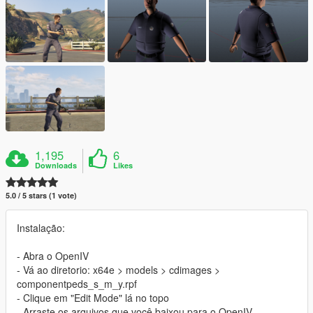
1,195
6
Downloads
Likes
5.0 / 5 stars (1 vote)
Instalação:
- Abra o OpenIV
- Vá ao diretorio: x64e > models > cdimages >
componentpeds_s_m_y.rpf
- Clique em "Edit Mode" lá no topo
- Arraste os arquivos que você baixou para o OpenIV