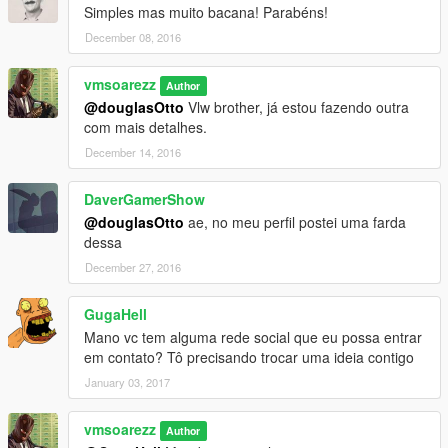
Simples mas muito bacana! Parabéns!
December 08, 2016
vmsoarezz
Author
@douglasOtto
Vlw brother, já estou fazendo outra
com mais detalhes.
December 14, 2016
DaverGamerShow
@douglasOtto
ae, no meu perfil postei uma farda
dessa
December 27, 2016
GugaHell
Mano vc tem alguma rede social que eu possa entrar
em contato? Tô precisando trocar uma ideia contigo
January 03, 2017
vmsoarezz
Author