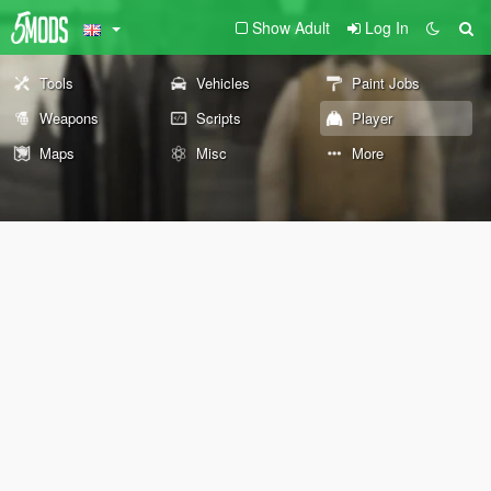
Show Adult
Log In
Tools
Vehicles
Paint Jobs
Weapons
Scripts
Player
Maps
Misc
More