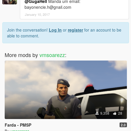
@GugaHell
Manda um email:
bayonencie.h@gnail.com
January 10, 2017
Join the conversation!
Log In
or
register
for an account to be
able to comment.
More mods by
vmsoarezz
:
9,358
28
Farda - PMSP
2.0
By
vmsoarezz