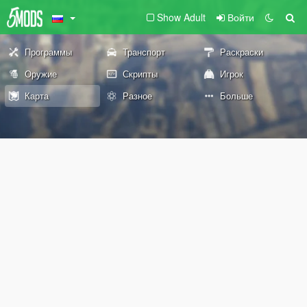
Show Adult
Войти
Программы
Транспорт
Раскраски
Оружие
Скрипты
Игрок
Карта
Разное
Больше