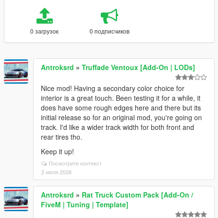
0 загрузок
0 подписчиков
Antroksrd
»
Truffade Ventoux [Add-On | LODs]
Nice mod! Having a secondary color choice for
interior is a great touch. Been testing it for a while, it
does have some rough edges here and there but its
initial release so for an original mod, you're going on
track. I'd like a wider track width for both front and
rear tires tho.
Keep it up!
Посмотрите контекст
2 июля 2026
Antroksrd
»
Rat Truck Custom Pack [Add-On /
FiveM | Tuning | Template]