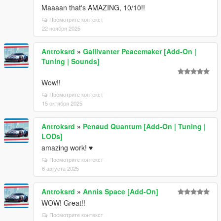
Maaaan that's AMAZING, 10/10!!
Посмотрите контекст
22 ноября 2025
Antroksrd
»
Gallivanter Peacemaker [Add-On |
Tuning | Sounds]
Wow!!
Посмотрите контекст
15 октября 2025
Antroksrd
»
Penaud Quantum [Add-On | Tuning |
LODs]
amazing work! ♥
Посмотрите контекст
6 августа 2025
Antroksrd
»
Annis Space [Add-On]
WOW! Great!!
Посмотрите контекст