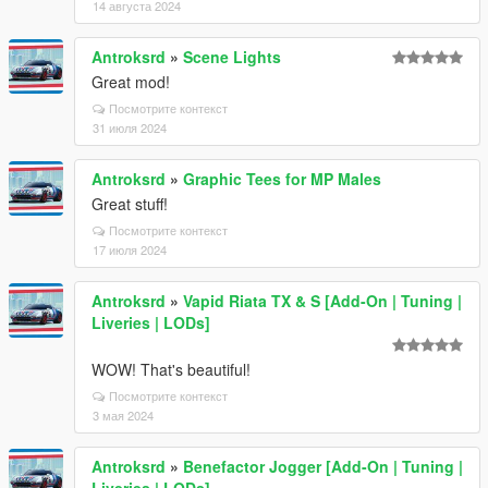
14 августа 2024
Antroksrd
»
Scene Lights
Great mod!
Посмотрите контекст
31 июля 2024
Antroksrd
»
Graphic Tees for MP Males
Great stuff!
Посмотрите контекст
17 июля 2024
Antroksrd
»
Vapid Riata TX & S [Add-On | Tuning |
Liveries | LODs]
WOW! That's beautiful!
Посмотрите контекст
3 мая 2024
Antroksrd
»
Benefactor Jogger [Add-On | Tuning |