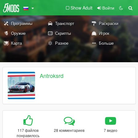
Show Adult
Войти
Программы
Транспорт
Раскраски
Оружие
Скрипты
Игрок
Карта
Разное
Больше
Antroksrd
117 файлов
28 комментариев
7 видео
понравилось