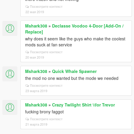
Посмотрите контекст
22 мая 2019
Mshark308
»
Declasse Voodoo 4-Door [Add-On /
Replace]
why does it seem like the guys who make the coolest
mods suck at fan service
Посмотрите контекст
20 мая 2019
Mshark308
»
Quick Whale Spawner
the mod no one wanted but the mode we needed
Посмотрите контекст
23 марта 2019
Mshark308
»
Crazy Twilight Shirt \\for Trevor
fucking brony faggot
Посмотрите контекст
21 марта 2019