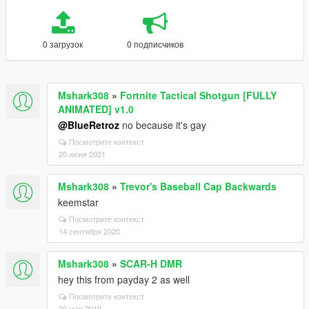
0 загрузок
0 подписчиков
Mshark308
»
Fortnite Tactical Shotgun [FULLY
ANIMATED] v1.0
@BlueRetroz
no because it's gay
Посмотрите контекст
20 июня 2021
Mshark308
»
Trevor's Baseball Cap Backwards
keemstar
Посмотрите контекст
14 сентября 2020
Mshark308
»
SCAR-H DMR
hey this from payday 2 as well
Посмотрите контекст
30 мая 2019