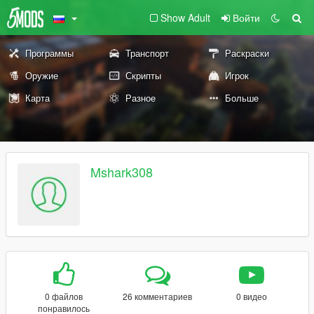
Show Adult
Войти
Программы
Транспорт
Раскраски
Оружие
Скрипты
Игрок
Карта
Разное
Больше
Mshark308
0 файлов
26 комментариев
0 видео
понравилось