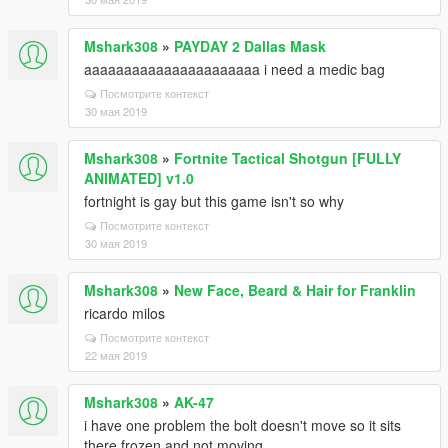
Mshark308
»
PAYDAY 2 Dallas Mask
aaaaaaaaaaaaaaaaaaaaaa i need a medic bag
Посмотрите контекст
30 мая 2019
Mshark308
»
Fortnite Tactical Shotgun [FULLY
ANIMATED] v1.0
fortnight is gay but this game isn't so why
Посмотрите контекст
30 мая 2019
Mshark308
»
New Face, Beard & Hair for Franklin
ricardo milos
Посмотрите контекст
22 мая 2019
Mshark308
»
AK-47
i have one problem the bolt doesn't move so it sits
there frozen and not moving