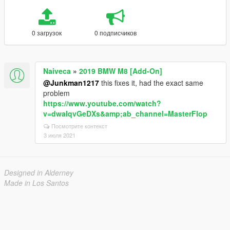
0 загрузок
0 подписчиков
Naiveca
»
2019 BMW M8 [Add-On]
@Junkman1217
this fixes it, had the exact same
problem
https://www.youtube.com/watch?
v=dwaIqvGeDXs&amp;ab_channel=MasterFlop
Посмотрите контекст
3 июля 2021
Designed in Alderney
Made in Los Santos