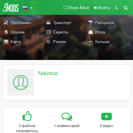
Show Adult
Войти
Программы
Транспорт
Раскраски
Оружие
Скрипты
Игрок
Карта
Разное
Больше
Naiveca
0 файлов
1 комментарий
0 видео
понравилось