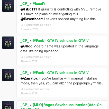
_CP_
»
VisualV
@FiB0111
If grassfix is conflicting with NVE, remove
it. I have no plans of investigating this.
@Ravenheart
I haven't noticed anything like this.
Посмотрите контекст
2 ноября 2022
_CP_
»
IVPack - GTA IV vehicles in GTA V
@JRod
Vigero name was updated in the language
data. It's being uploaded.
Посмотрите контекст
28 июля 2022
_CP_
»
IVPack - GTA IV vehicles in GTA V
@Zarratox
If you're familiar with manual installing
mods, then yes, you can ditch the popgroups.ymt file,
Посмотрите контекст
28 июля 2022
_CP_
»
[MLO] Vagos Savehouse Interior [Add-On