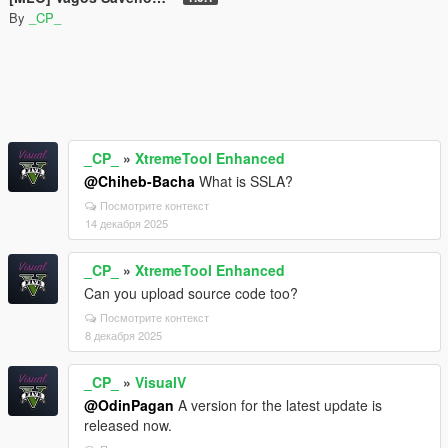
By
_CP_
_CP_
»
XtremeTool Enhanced
@Chiheb-Bacha
What is SSLA?
Посмотрите контекст
14 декабря 2025
_CP_
»
XtremeTool Enhanced
Can you upload source code too?
Посмотрите контекст
8 декабря 2025
_CP_
»
VisualV
@OdinPagan
A version for the latest update is
released now.