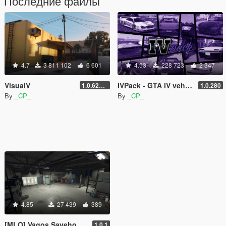
Последние файлы
4.7
3 811 102
6 601
4.53
228 723
2 347
VisualV
IVPack - GTA IV vehicles in GTA V
1.0.620 (Legacy)
1.0.280
By
_CP_
By
_CP_
4.85
27 439
389
[MLO] Vagos Savehouse Interior [Add-On SP / FiveM]
1.0.1