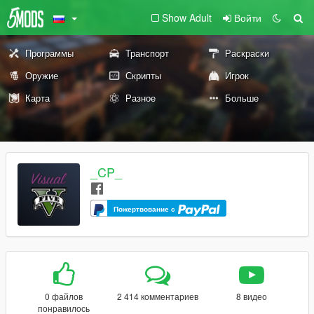
Show Adult
Войти
Программы
Транспорт
Раскраски
Оружие
Скрипты
Игрок
Карта
Разное
Больше
_CP_
Пожертвование с
0 файлов
2 414 комментариев
8 видео
понравилось