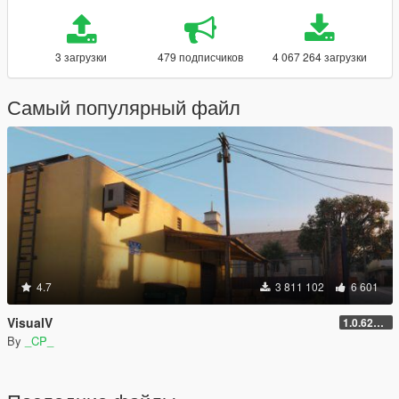
3 загрузки
479 подписчиков
4 067 264 загрузки
Самый популярный файл
4.7
3 811 102
6 601
VisualV
1.0.620 (Legacy)
By
_CP_