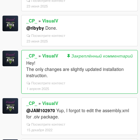
Посмотрите контекст
23 июня 2025
_CP_
»
VisualV
@ribyby
Done.
Посмотрите контекст
23 июня 2025
_CP_
»
VisualV
Закреплённый комментарий
Hey!
The only changes are slightly updated installation
instruction.
Посмотрите контекст
1 апреля 2025
_CP_
»
VisualV
@JAM102970
Yup, I forgot to edit the assembly.xml
for .oiv package.
Посмотрите контекст
15 декабря 2022