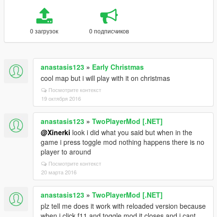
0 загрузок
0 подписчиков
anastasis123
»
Early Christmas
cool map but i will play with it on christmas
Посмотрите контекст
19 октября 2016
anastasis123
»
TwoPlayerMod [.NET]
@Xinerki
look i did what you said but when in the
game i press toggle mod nothing happens there is no
player to around
Посмотрите контекст
20 марта 2016
anastasis123
»
TwoPlayerMod [.NET]
plz tell me does it work with reloaded version because
when i click f11 and toggle mod it closes and i cant