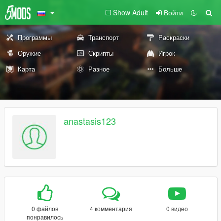
Show Adult
Войти
Программы
Транспорт
Раскраски
Оружие
Скрипты
Игрок
Карта
Разное
Больше
anastasis123
0 файлов
4 комментария
0 видео
понравилось