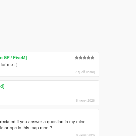
 SP / FiveM]
 for me :(
7 дней назад
d]
8 июля 2026
appreciated if you answer a question in my mind
ffic or npc in this map mod ?
8 июля 2026