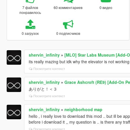
7 файлов
60 комментариев
0 видео
понравилось
0 загрузок
0 подписчиков
shervin_infinity
»
[MLO] Star Labs Museum [Add-On
its really mazing but idk why the elevator is not working
Посмотрите контекст
shervin_infinity
»
Grace Ashcroft (RE9) [Add-On Pe
ありがと！＜３
Посмотрите контекст
shervin_infinity
»
neighborhood map
hello , i really love to download this mod .. but ill be 
before i download it ,, my question is .. is there any tra
Посмотрите контекст