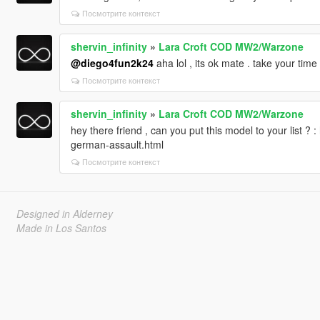
Посмотрите контекст
shervin_infinity
»
Lara Croft COD MW2/Warzone
@diego4fun2k24
aha lol , its ok mate . take your ti
Посмотрите контекст
shervin_infinity
»
Lara Croft COD MW2/Warzone
hey there friend , can you put this model to your list ? 
german-assault.html
Посмотрите контекст
Designed in Alderney
Made in Los Santos