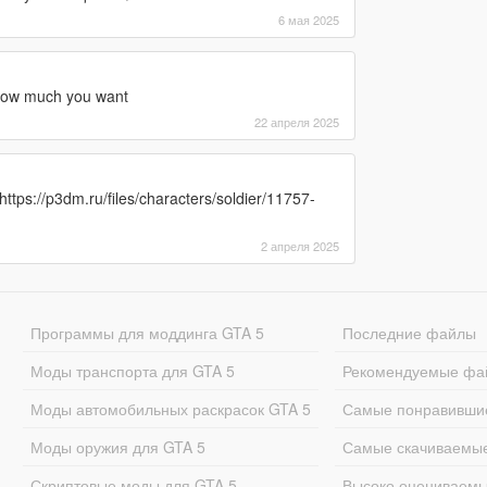
6 мая 2025
me ow much you want
22 апреля 2025
: https://p3dm.ru/files/characters/soldier/11757-
2 апреля 2025
Программы для моддинга GTA 5
Последние файлы
Моды транспорта для GTA 5
Рекомендуемые фа
Моды автомобильных раскрасок GTA 5
Самые понравивши
Моды оружия для GTA 5
Самые скачиваемы
Скриптовые моды для GTA 5
Высоко оцениваем