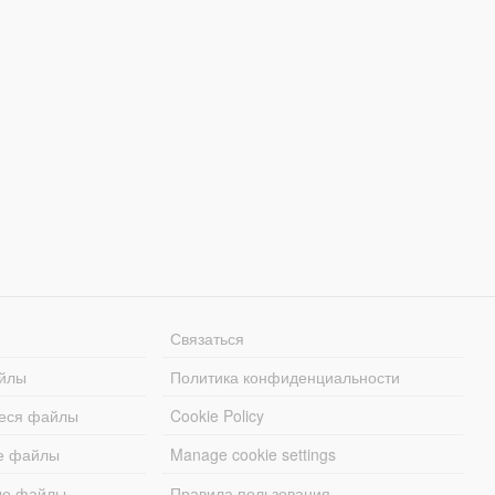
Связаться
йлы
Политика конфиденциальности
еся файлы
Cookie Policy
е файлы
Manage cookie settings
ые файлы
Правила пользования