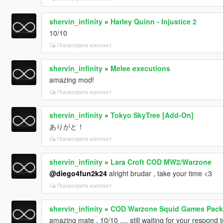
shervin_infinity
»
Harley Quinn - Injustice 2
10/10
Посмотрите контекст
shervin_infinity
»
Melee executions
amazing mod!
Посмотрите контекст
shervin_infinity
»
Tokyo SkyTree [Add-On]
ありがと！
Посмотрите контекст
shervin_infinity
»
Lara Croft COD MW2/Warzone
@diego4fun2k24
alright brudar , take your time <3
Посмотрите контекст
shervin_infinity
»
COD Warzone Squid Games Pack
amazing mate , 10/10 .... still waiting for your respond 