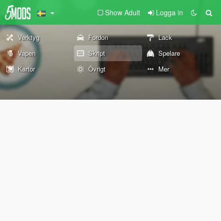
Show Adult
Logga in
Verktyg
Fordon
Lack
Vapen
Skript
Spelare
Kartor
Övrigt
Mer