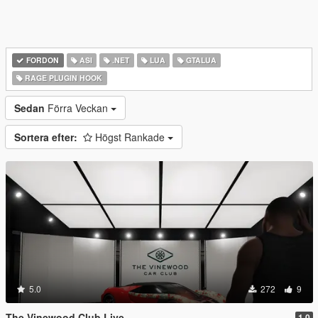
FORDON
ASI
.NET
LUA
GTALUA
RAGE PLUGIN HOOK
Sedan
Förra Veckan
Sortera efter:
Högst Rankade
5.0
272
9
The Vinewood Club Live
1.0