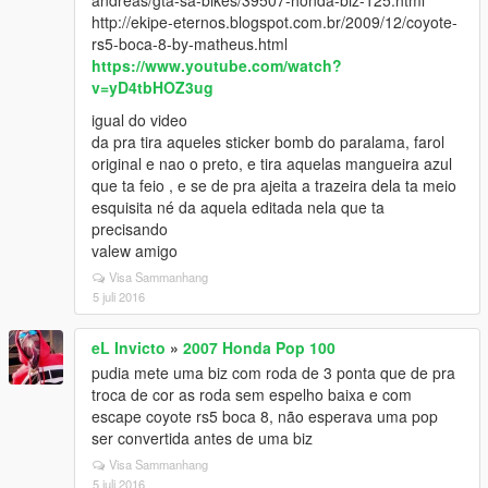
andreas/gta-sa-bikes/39507-honda-biz-125.html
http://ekipe-eternos.blogspot.com.br/2009/12/coyote-
rs5-boca-8-by-matheus.html
https://www.youtube.com/watch?
v=yD4tbHOZ3ug
igual do video
da pra tira aqueles sticker bomb do paralama, farol
original e nao o preto, e tira aquelas mangueira azul
que ta feio , e se de pra ajeita a trazeira dela ta meio
esquisita né da aquela editada nela que ta
precisando
valew amigo
Visa Sammanhang
5 juli 2016
eL Invicto
»
2007 Honda Pop 100
pudia mete uma biz com roda de 3 ponta que de pra
troca de cor as roda sem espelho baixa e com
escape coyote rs5 boca 8, não esperava uma pop
ser convertida antes de uma biz
Visa Sammanhang
5 juli 2016