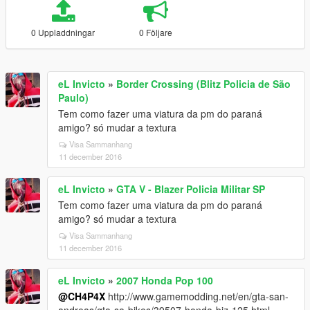
0 Uppladdningar
0 Följare
eL Invicto
»
Border Crossing (Blitz Policia de São
Paulo)
Tem como fazer uma viatura da pm do paraná
amigo? só mudar a textura
Visa Sammanhang
11 december 2016
eL Invicto
»
GTA V - Blazer Policia Militar SP
Tem como fazer uma viatura da pm do paraná
amigo? só mudar a textura
Visa Sammanhang
11 december 2016
eL Invicto
»
2007 Honda Pop 100
@CH4P4X
http://www.gamemodding.net/en/gta-san-