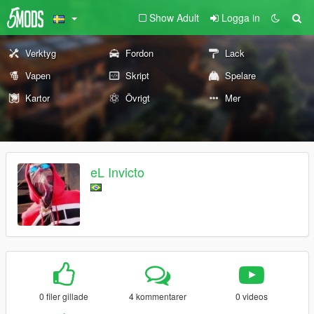
Show Adult
Logga in
Verktyg
Fordon
Lack
Vapen
Skript
Spelare
Kartor
Övrigt
Mer
eL Invicto
0 filer gillade
4 kommentarer
0 videos