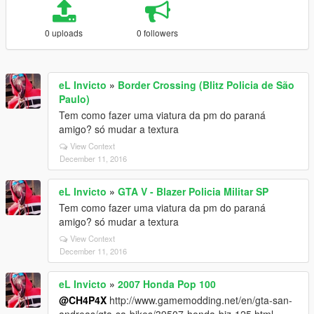
0 uploads
0 followers
eL Invicto
»
Border Crossing (Blitz Policia de São
Paulo)
Tem como fazer uma viatura da pm do paraná
amigo? só mudar a textura
View Context
December 11, 2016
eL Invicto
»
GTA V - Blazer Policia Militar SP
Tem como fazer uma viatura da pm do paraná
amigo? só mudar a textura
View Context
December 11, 2016
eL Invicto
»
2007 Honda Pop 100
@CH4P4X
http://www.gamemodding.net/en/gta-san-