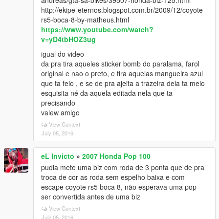
andreas/gta-sa-bikes/39507-honda-biz-125.html
http://ekipe-eternos.blogspot.com.br/2009/12/coyote-
rs5-boca-8-by-matheus.html
https://www.youtube.com/watch?
v=yD4tbHOZ3ug
igual do video
da pra tira aqueles sticker bomb do paralama, farol
original e nao o preto, e tira aquelas mangueira azul
que ta feio , e se de pra ajeita a trazeira dela ta meio
esquisita né da aquela editada nela que ta
precisando
valew amigo
View Context
July 05, 2016
eL Invicto
»
2007 Honda Pop 100
pudia mete uma biz com roda de 3 ponta que de pra
troca de cor as roda sem espelho baixa e com
escape coyote rs5 boca 8, não esperava uma pop
ser convertida antes de uma biz
View Context
July 05, 2016