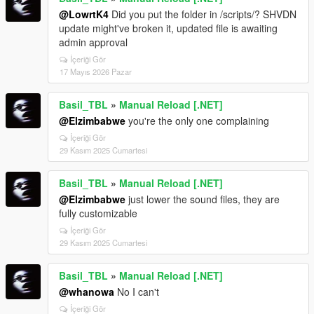
@LowrtK4
Did you put the folder in /scripts/? SHVDN
update might've broken it, updated file is awaiting
admin approval
İçeriği Gör
17 Mayıs 2026 Pazar
Basil_TBL
»
Manual Reload [.NET]
@Elzimbabwe
you're the only one complaining
İçeriği Gör
29 Kasım 2025 Cumartesi
Basil_TBL
»
Manual Reload [.NET]
@Elzimbabwe
just lower the sound files, they are
fully customizable
İçeriği Gör
29 Kasım 2025 Cumartesi
Basil_TBL
»
Manual Reload [.NET]
@whanowa
No I can't
İçeriği Gör