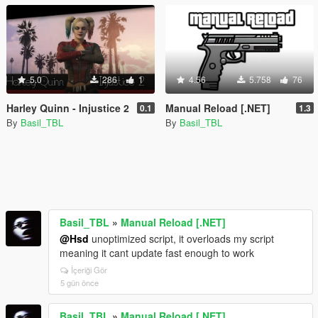
5.0
286
1
4.56
5.758
76
Harley Quinn - Injustice 2
Manual Reload [.NET]
0.1
1.3
By
Basil_TBL
By
Basil_TBL
Basil_TBL
»
Manual Reload [.NET]
@Hsd
unoptimized script, it overloads my script
meaning it cant update fast enough to work
İçeriği Gör
5 gün önce
Basil_TBL
»
Manual Reload [.NET]