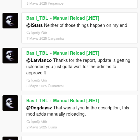
8 Mayıs 2025 Perşembe
Basil_TBL
»
Manual Reload [.NET]
@IStars
Neither of those things happen on my end
İçeriği Gör
7 Mayıs 2025 Çarşamba
Basil_TBL
»
Manual Reload [.NET]
@Latvianco
Thanks for the report, update is getting
uploaded you just gotta wait for the admins to
approve it
İçeriği Gör
3 Mayıs 2025 Cumartesi
Basil_TBL
»
Manual Reload [.NET]
@Dogdaysz
That was a typo in the description, this
mod adds manually reloading.
İçeriği Gör
2 Mayıs 2025 Cuma