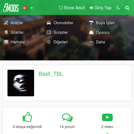
Show Adult
Giriş Yap
Araçlar
Otomobiller
Boya İşleri
Silahlar
Scriptler
Oyuncu
Haritalar
Diğerleri
Daha
Basil_TBL
0 dosya beğenildi
14 yorum
2 video