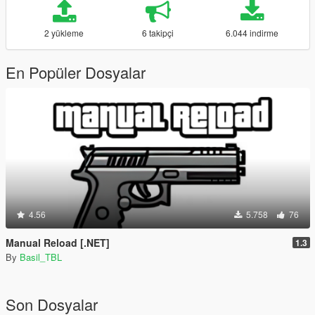
2 yükleme
6 takipçi
6.044 indirme
En Popüler Dosyalar
4.56
5.758
76
Manual Reload [.NET]
1.3
By
Basil_TBL
Son Dosyalar