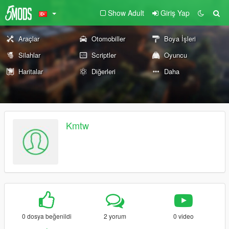
Show Adult
Giriş Yap
Araçlar
Otomobiller
Boya İşleri
Silahlar
Scriptler
Oyuncu
Haritalar
Diğerleri
Daha
Kmtw
0 dosya beğenildi
2 yorum
0 video