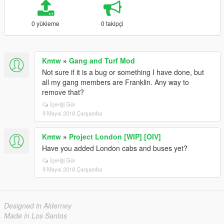
0 yükleme
0 takipçi
Kmtw
»
Gang and Turf Mod
Not sure if it is a bug or something I have done, but
all my gang members are Franklin. Any way to
remove that?
İçeriği Gör
9 Mayıs 2018 Çarşamba
Kmtw
»
Project London [WIP] [OIV]
Have you added London cabs and buses yet?
İçeriği Gör
9 Mayıs 2018 Çarşamba
Designed in Alderney
Made in Los Santos