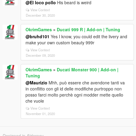
@El loco pollo
His beard is weird
View Context
December 30, 2020
OkrimGames
»
Ducati 999 R | Add-on | Tuning
@bruhd101
Yes I know, you could edit the livery and
make your own custom beauty 999r
View Context
December 09, 2020
OkrimGames
»
Ducati Monster 900 | Add-on |
Tuning
@Maurizio
Mhh, può essere che avendone tanti va
in conflitto con gli id delle modifiche purtroppo non
posso farci molto perchè ogni modder mette quello
che vuole
View Context
November 01, 2020
Designed in Alderney