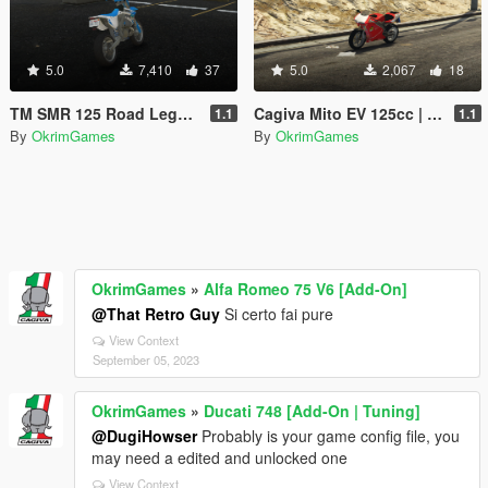
5.0
7,410
37
5.0
2,067
18
TM SMR 125 Road Legal | With Two Stroke Sound | ADD-ON | Real Handling | Supermoto
Cagiva Mito EV 125cc | Add-On | Sound
1.1
1.1
By
OkrimGames
By
OkrimGames
OkrimGames
»
Alfa Romeo 75 V6 [Add-On]
@That Retro Guy
Si certo fai pure
View Context
September 05, 2023
OkrimGames
»
Ducati 748 [Add-On | Tuning]
@DugiHowser
Probably is your game config file, you
may need a edited and unlocked one
View Context