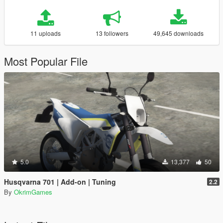
11 uploads
13 followers
49,645 downloads
Most Popular File
5.0
13,377
50
Husqvarna 701 | Add-on | Tuning
2.2
By
OkrimGames