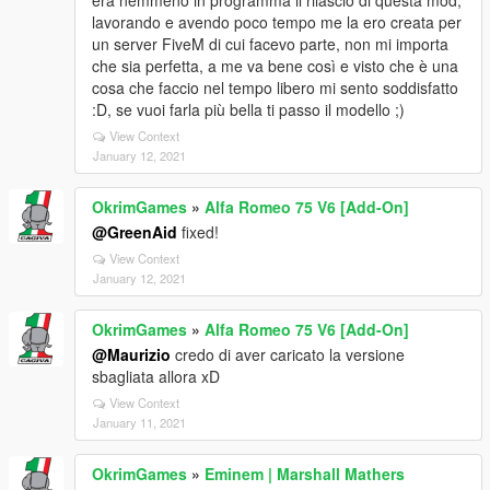
lavorando e avendo poco tempo me la ero creata per
un server FiveM di cui facevo parte, non mi importa
che sia perfetta, a me va bene così e visto che è una
cosa che faccio nel tempo libero mi sento soddisfatto
:D, se vuoi farla più bella ti passo il modello ;)
View Context
January 12, 2021
OkrimGames
»
Alfa Romeo 75 V6 [Add-On]
@GreenAid
fixed!
View Context
January 12, 2021
OkrimGames
»
Alfa Romeo 75 V6 [Add-On]
@Maurizio
credo di aver caricato la versione
sbagliata allora xD
View Context
January 11, 2021
OkrimGames
»
Eminem | Marshall Mathers