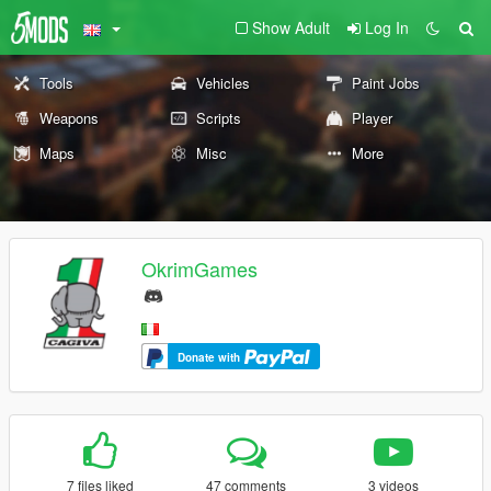
Show Adult
Log In
Tools
Vehicles
Paint Jobs
Weapons
Scripts
Player
Maps
Misc
More
OkrimGames
Donate with
7 files liked
47 comments
3 videos