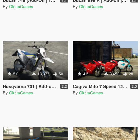
By
OkrimGames
By
OkrimGames
5.0
13,377
50
4.5
3,452
28
Husqvarna 701 | Add-on | Tuning
Cagiva Mito 7 Speed 125cc | Add-on | Tunable | Sound
2.2
2.0
By
OkrimGames
By
OkrimGames