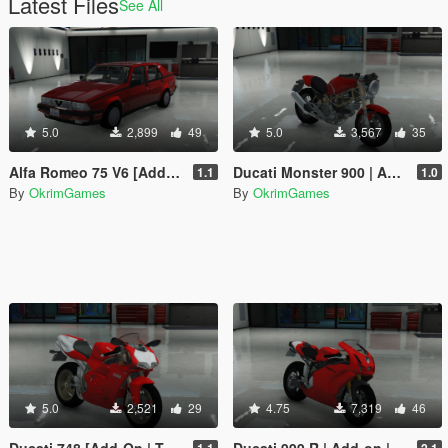
Latest Files
See All
5.0
2,899
49
5.0
3,567
35
Alfa Romeo 75 V6 [Add-On]
Ducati Monster 900 | Add-on | Tuning
1.1
1.0
By
OkrimGames
By
OkrimGames
5.0
2,521
29
4.75
7,319
46
Ducati 748 [Add-On | Tuning]
Ducati 999 R | Add-on | Tuning
1.1
2.1