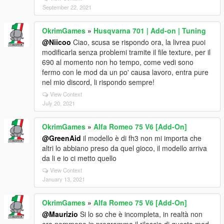
September 22, 2021
OkrimGames
»
Husqvarna 701 | Add-on | Tuning
@Niicoo
Ciao, scusa se rispondo ora, la livrea puoi
modificarla senza problemi tramite il file texture, per il
690 al momento non ho tempo, come vedi sono
fermo con le mod da un po' causa lavoro, entra pure
nel mio discord, li rispondo sempre!
View Context
July 20, 2021
OkrimGames
»
Alfa Romeo 75 V6 [Add-On]
@GreenAid
il modello è di fh3 non mi importa che
altri lo abbiano preso da quel gioco, il modello arriva
da li e io ci metto quello
View Context
January 13, 2021
OkrimGames
»
Alfa Romeo 75 V6 [Add-On]
@Maurizio
Si lo so che è incompleta, in realtà non
era nemmeno in programma il rilascio di questa mod,