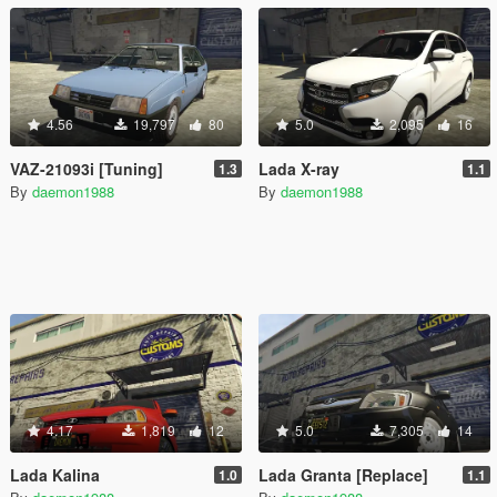
4.56
19,797
80
5.0
2,095
16
VAZ-21093i [Tuning]
Lada X-ray
1.3
1.1
By
daemon1988
By
daemon1988
4.17
1,819
12
5.0
7,305
14
Lada Kalina
Lada Granta [Replace]
1.0
1.1