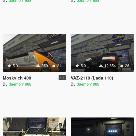
By
daemon1988
By
daemon1988
5.0
860
21
5.0
12,654
26
Moskvich 408
VAZ-2110 (Lada 110)
1.1
By
daemon1988
By
daemon1988