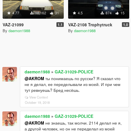
4.77
10,162
31
4.5
874
15
VAZ-21099
VAZ-2108 Trophytruck
1.1
1.0
By
daemon1988
By
daemon1988
daemon1988
»
GAZ-31029-POLICE
@AKROM
ты понимаешь по русски? Я сказал что
не я делал, ее переделывали из моей. И при чем
тут ревнуешь? Бред несёшь.
View Context
October 19, 2018
daemon1988
»
GAZ-31029-POLICE
@AKROM
не знаешь, так молчи. 2114 делал не я,
а другой человек, но он не переделал из моей