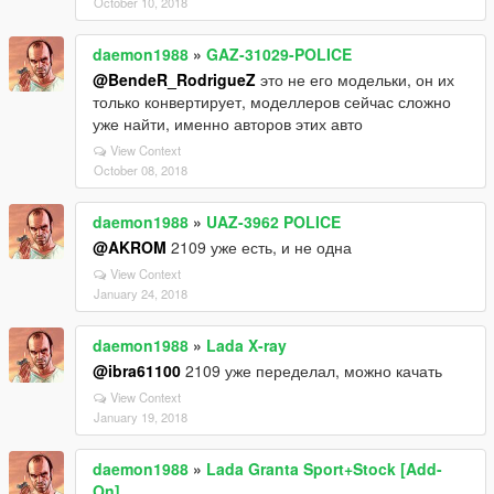
October 10, 2018
daemon1988
»
GAZ-31029-POLICE
@BendeR_RodrigueZ
это не его модельки, он их
только конвертирует, моделлеров сейчас сложно
уже найти, именно авторов этих авто
View Context
October 08, 2018
daemon1988
»
UAZ-3962 POLICE
@AKROM
2109 уже есть, и не одна
View Context
January 24, 2018
daemon1988
»
Lada X-ray
@ibra61100
2109 уже переделал, можно качать
View Context
January 19, 2018
daemon1988
»
Lada Granta Sport+Stock [Add-
On]