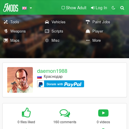
Show Adult
Log In
Tools
Vehicles
Paint Jobs
Weapons
Scripts
Player
Maps
Misc
More
daemon1988
Краснодар
Donate with
0 files liked
160 comments
0 videos