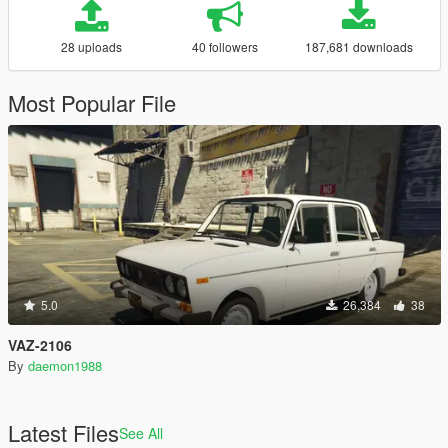
28 uploads
40 followers
187,681 downloads
Most Popular File
5.0
26,384
38
VAZ-2106
By
daemon1988
Latest Files
See All