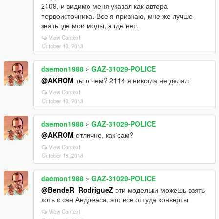
2109, и видимо меня указал как автора
первоисточника. Все я признаю, мне же лучше
знать где мои моды, а где нет.
View Context
October 18, 2018
daemon1988
»
GAZ-31029-POLICE
@AKROM
ты о чем? 2114 я никогда не делал
View Context
October 18, 2018
daemon1988
»
GAZ-31029-POLICE
@AKROM
отлично, как сам?
View Context
October 16, 2018
daemon1988
»
GAZ-31029-POLICE
@BendeR_RodrigueZ
эти модельки можешь взять
хоть с сан Андреаса, это все оттуда конверты
View Context