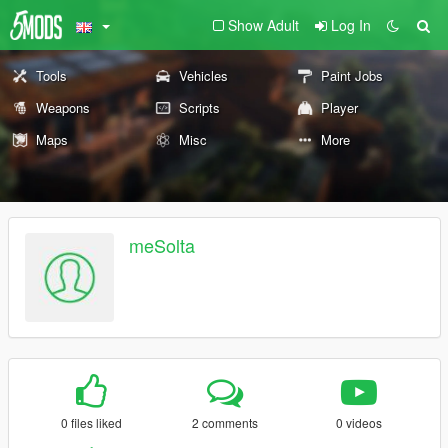
Show Adult
Log In
Tools
Vehicles
Paint Jobs
Weapons
Scripts
Player
Maps
Misc
More
meSolta
0 files liked
2 comments
0 videos