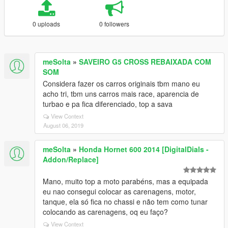
0 uploads
0 followers
meSolta
»
SAVEIRO G5 CROSS REBAIXADA COM
SOM
Considera fazer os carros originais tbm mano eu
acho tri, tbm uns carros mais race, aparencia de
turbao e pa fica diferenciado, top a sava
View Context
August 06, 2019
meSolta
»
Honda Hornet 600 2014 [DigitalDials -
Addon/Replace]
Mano, muito top a moto parabéns, mas a equipada
eu nao consegui colocar as carenagens, motor,
tanque, ela só fica no chassi e não tem como tunar
colocando as carenagens, oq eu faço?
View Context