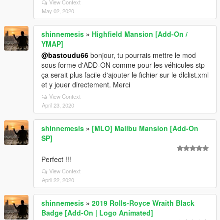
View Context
May 02, 2020
shinnemesis
»
Highfield Mansion [Add-On /
YMAP]
@bastoudu66
bonjour, tu pourrais mettre le mod
sous forme d'ADD-ON comme pour les véhicules stp
ça serait plus facile d'ajouter le fichier sur le dlclist.xml
et y jouer directement. Merci
View Context
April 23, 2020
shinnemesis
»
[MLO] Malibu Mansion [Add-On
SP]
Perfect !!!
View Context
April 22, 2020
shinnemesis
»
2019 Rolls-Royce Wraith Black
Badge [Add-On | Logo Animated]