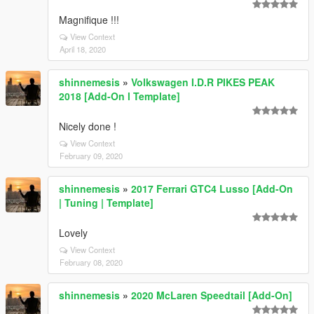
Magnifique !!!
View Context
April 18, 2020
shinnemesis
»
Volkswagen I.D.R PIKES PEAK
2018 [Add-On l Template]
Nicely done !
View Context
February 09, 2020
shinnemesis
»
2017 Ferrari GTC4 Lusso [Add-On
| Tuning | Template]
Lovely
View Context
February 08, 2020
shinnemesis
»
2020 McLaren Speedtail [Add-On]