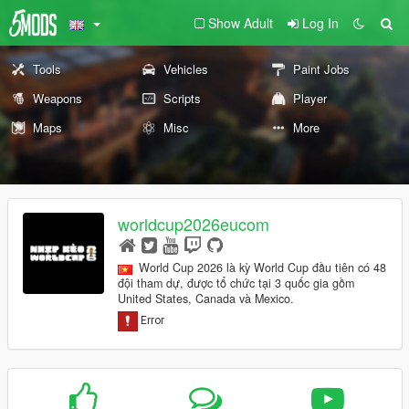
Show Adult
Log In
Tools
Vehicles
Paint Jobs
Weapons
Scripts
Player
Maps
Misc
More
worldcup2026eucom
World Cup 2026 là kỳ World Cup đầu tiên có 48
đội tham dự, được tổ chức tại 3 quốc gia gồm
United States, Canada và Mexico.