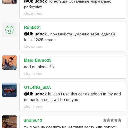
@Ubludock
То есть,да.Остальные нормально
работают
May 08, 2016
Rufik001
@Ubludock
, пожалуйста, умоляю тебя, сделай
Infiniti G25 седан
May 09, 2016
MajorBruno25
add on please! :/
May 10, 2016
G1L4NG_SBA
@Ubludock
hi, can i use this car as addon in my add
on pack. credits will be on you
May 12, 2016
andreu13
ты можешь сделать наши тачки весту или ларгус