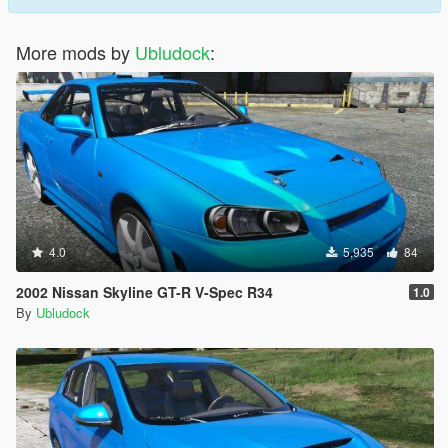
More mods by
Ubludock
:
4.0
5,935
84
2002 Nissan Skyline GT-R V-Spec R34
1.0
By
Ubludock