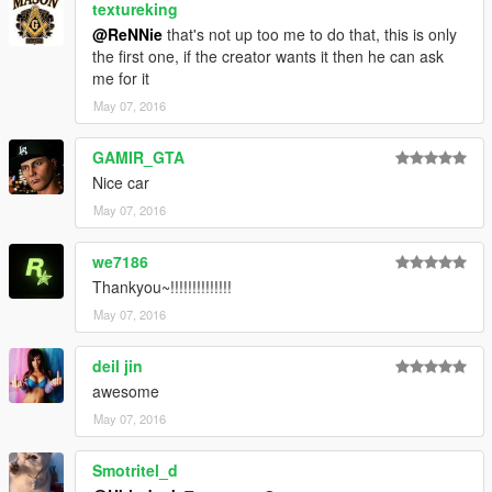
textureking
@ReNNie
that's not up too me to do that, this is only
the first one, if the creator wants it then he can ask
me for it
May 07, 2016
GAMIR_GTA
Nice car
May 07, 2016
we7186
Thankyou~!!!!!!!!!!!!!!
May 07, 2016
deil jin
awesome
May 07, 2016
Smotritel_d