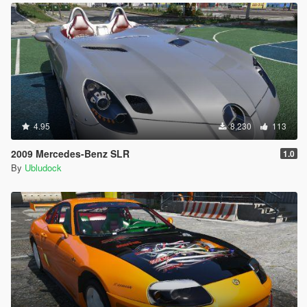
4.95
8,230
113
2009 Mercedes-Benz SLR
1.0
By
Ubludock