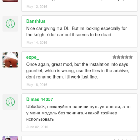
May 12, 2016
Danthius
Nice car giving it a DL. But im looking especially for
the knight rider car but it seems to be dead
May 14, 2016
expe_
Once again, great mod, but the instalation info says
gauntlet, which is wrong, use the files in the archive,
dont rename them. Itll work just fine.
May 18, 2016
Dimas 44357
Ubludock, пожалуйста напиши путь установки, а то
у меня модель без тюнинга,и какой трэйнер
использовать
June 02, 2016