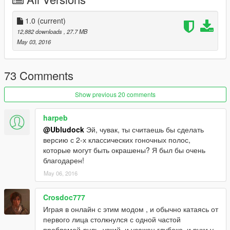
Версия 1.0
Заменяют "dominator2"
1.0
(current)
Автор конверта и доработки для GTA 5: Ubludock.
12,882 downloads
, 27.7 MB
3д модель из "Forza Motorsport 4", взята на сайте
May 03, 2016
gamemodels.ru
http://gamemodels.ru/files/file/420-2013-ford-mustang-boss-
302-mkv/
73 Comments
Содержимое архива не менять.
Проверялась модель на лицензии GTAV
Show previous 20 comments
Установка:
harpeb
@Ubludock
Эй, чувак, ты считаешь бы сделать
С помощью OpenIV файл dominator2.ytd заменить по
версию с 2-х классических гоночных полос,
адресу:
которые могут быть окрашены? Я был бы очень
update\x64\dlcpacks\patchday1ng\dlc.rpf\x64\txd_patches.rpf\
благодарен!
----------------------dominator2.yft, gauntlet_hi2.yft заменить по
May 06, 2016
адресу:
x64w.rpf\dlcpacks\spupgrade\dlc.rpf\x64\levels\gta5\vehicles\up
gradevehicles.rpf\
Crosdoc777
Тюн:
Играя в онлайн с этим модом , и обычно катаясь от
x64w.rpf\dlcpacks\spupgrade\dlc.rpf\x64\levels\spupgrade\vehi
первого лица столкнулся с одной частой
clemods\dominator2_mods.rpf\
проблемой-руль, узкий, и усажен глубоко, и руки у