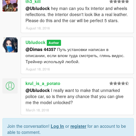
th3_kill
@Ubludock
hey man can you fix interior and wheels
reflections. the interior doesn't look like a real leather.
Please do this and the car will be perfect 5 stars.
August 18, 2016
Ubludock
Author
@Dimas 44357
Путь установки написан в
описании, если влом туда смотреть, глянь видос.
Трейнер используй любой.
August 18, 2016
krul_is_a_potato
@Ubludock
I really want to make that unmarked
police car, so is there any chance that you can give
me the model unlocked?
March 18, 2018
Join the conversation!
Log In
or
register
for an account to be
able to comment.