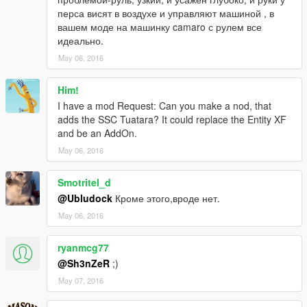
перса висят в воздухе и управляют машиной , в
Или глянуть видос.
вашем моде на машинку camaro с рулем все
идеально.
May 06, 2016
Him!
I have a mod Request: Can you make a nod, that
adds the SSC Tuatara? It could replace the Entity XF
and be an AddOn.
May 06, 2016
Smotritel_d
@Ubludock
Кроме этого,вроде нет.
May 06, 2016
ryanmcg77
@Sh3nZeR
;)
May 07, 2016