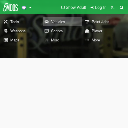
Show Adult
Log In
Tools
Vehicles
Paint Jobs
Weapons
Scripts
Player
Maps
Misc
More