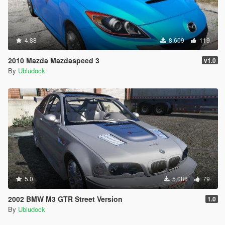
4.88
8,609
119
2010 Mazda Mazdaspeed 3
v1.0
By
Ubludock
5.0
5,086
79
2002 BMW M3 GTR Street Version
1.0
By
Ubludock