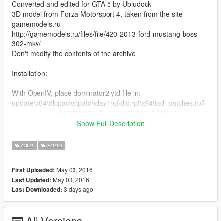
Converted and edited for GTA 5 by Ubludock
3D model from Forza Motorsport 4, taken from the site
gamemodels.ru
http://gamemodels.ru/files/file/420-2013-ford-mustang-boss-
302-mkv/
Don't modify the contents of the archive
Installation:
With OpenIV, place dominator2.ytd file in:
update\x64\dlcpacks\patchday1ng\dlc.rpf\x64\txd_patches.rpf\
-------------------dominator2.yft, gauntlet_hi2.yft files in:
x64w.rpf\dlcpacks\spupgrade\dlc.rpf\x64\levels\gta5\vehicles\up
Show Full Description
gradevehicles.rpf\
tuning:
CAR
FORD
x64w.rpf\dlcpacks\spupgrade\dlc.rpf\x64\levels\spupgrade\vehi
clemods\dominator2_mods.rpf\
May 03, 2016
First Uploaded:
May 03, 2016
Last Updated:
See how to install the car in the game on video
3 days ago
Last Downloaded:
== RU ==
2013 Ford Mustang Boss 302
All Versions