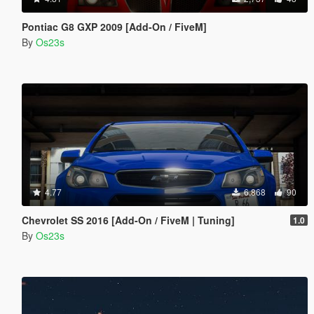
Pontiac G8 GXP 2009 [Add-On / FiveM]
By
Os23s
4.77
6,868
90
Chevrolet SS 2016 [Add-On / FiveM | Tuning]
1.0
By
Os23s