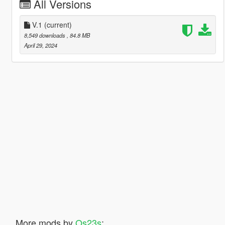
All Versions
V.1
(current)
8,549 downloads
, 84.8 MB
April 29, 2024
More mods by
Os23s
: