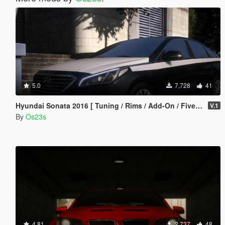
5.0
7,728
41
Hyundai Sonata 2016 [ Tuning / Rims / Add-On / FiveM ]
V.1
By
Os23s
4.81
2,737
48