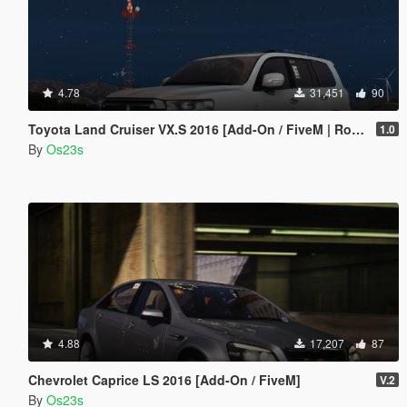
4.78
31,451
90
Toyota Land Cruiser VX.S 2016 [Add-On / FiveM | Roof Animation]
1.0
By
Os23s
4.88
17,207
87
Chevrolet Caprice LS 2016 [Add-On / FiveM]
V.2
By
Os23s