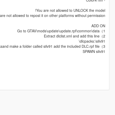
- Color4 rim
You are not allowed to UNLOCK the model!
are not allowed to repost it on other platforms without permission.
ADD ON
1）Go to GTAV\mods\update\update.rpf\common\data
2）Extract dlclist.xml and add this line
dlcpacks:\silv91\
3）Go to GTAV\mods\update\x64\dlcpacksand make a folder called silv91 add the included DLC.rpf file
SPAWN silv91