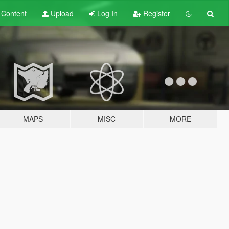
t
Content
Upload
Log In
Register
MAPS
MISC
MORE