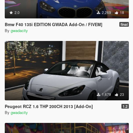
2.0
2,269
18
Bmw F40 135i EDITION GWADA Add-On / FIVEM]
final
By
gwadacity
1,679
23
Peugeot RCZ 1.6 THP 200CH 2013 [Add-On]
1.2
By
gwadacity