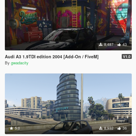
8,487
43
Audi A3 1.9TDI edition 2004 [Add-On / FiveM]
V1.0
By
gwadacity
5.0
8,932
36