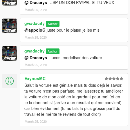
@lDracarys_
JSP UN DON PAYPAL SI TU VEUX
March 25, 2020
gwadacity
Author
@appoloG
juste pour le plaisir je les mis
March 25, 2020
gwadacity
Author
@lDracarys_
tucest modeliser des voiture
March 25, 2020
ExynosMC
Salut la voiture est géniale mais tu dois déjà le savoir,
ta voiture n'est pas parfaite, me laisserez tu améliorer
la voiture de mon coté en la gardant pour moi (et en
te la donnant si j'arrive a un résultat qui me convient)
car bien évidement (tu as fais la plus grosse parti du
travail et le mérite te reviens de tout droit)
March 25, 2020