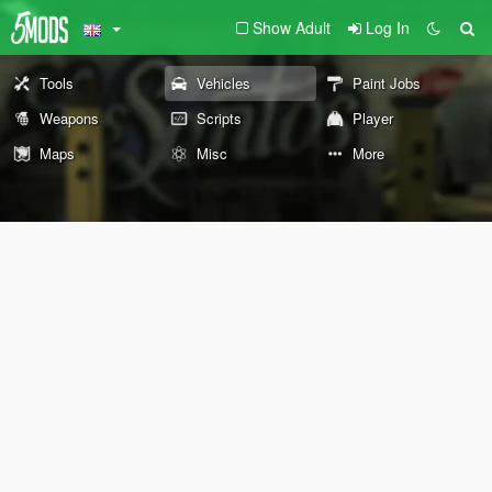
Show Adult
Log In
Tools
Vehicles
Paint Jobs
Weapons
Scripts
Player
Maps
Misc
More