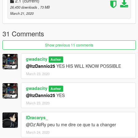
dlcpacks:\208gti21\
2.1
(current)
26,450 downloads
, 73 MB
March 21, 2020
31 Comments
Show previous 11 comments
gwadacity
Author
@ItzDannio25
YES HIS WILL KNOW POSSIBLE
March 23, 2020
gwadacity
Author
@ItzDannio25
YES
March 23, 2020
lDracarys_
@Dz'AiiRy peu tu me dire ce que tu a changer
March 24, 2020