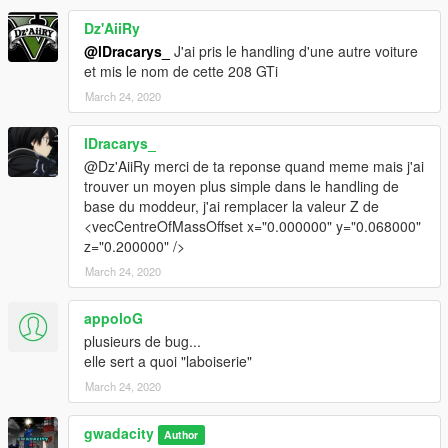
Dz'AiiRy
@lDracarys_
J'ai pris le handling d'une autre voiture
et mis le nom de cette 208 GTi
March 24, 2020
lDracarys_
@Dz'AiiRy merci de ta reponse quand meme mais j'ai
trouver un moyen plus simple dans le handling de
base du moddeur, j'ai remplacer la valeur Z de
<vecCentreOfMassOffset x="0.000000" y="0.068000"
z="0.200000" />
March 24, 2020
appoloG
plusieurs de bug...
elle sert a quoi "laboiserie"
March 24, 2020
gwadacity
Author