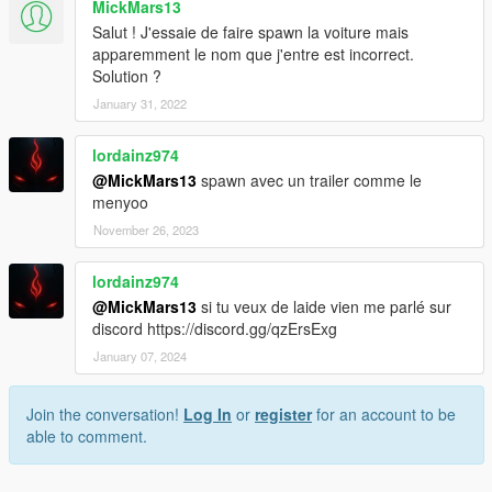
MickMars13
Salut ! J'essaie de faire spawn la voiture mais
apparemment le nom que j'entre est incorrect.
Solution ?
January 31, 2022
lordainz974
@MickMars13
spawn avec un trailer comme le
menyoo
November 26, 2023
lordainz974
@MickMars13
si tu veux de laide vien me parlé sur
discord https://discord.gg/qzErsExg
January 07, 2024
Join the conversation!
Log In
or
register
for an account to be
able to comment.