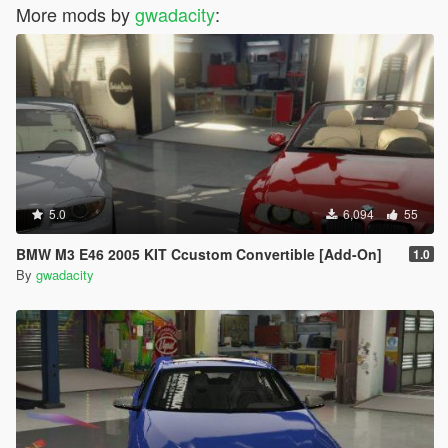
More mods by
gwadacity
:
5.0
6,094
55
BMW M3 E46 2005 KIT Ccustom Convertible [Add-On]
1.0
By
gwadacity