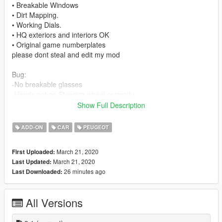
• Breakable Windows
• Dirt Mapping.
• Working Dials.
• HQ exteriors and interiors OK
• Original game numberplates
please dont steal and edit my mod
Bug:
-No breakable glasses
-Hands not on Steering wheel correctly.
Show Full Description
-Instal:
--- Copy 208gtI21 folder to ---
ADD-ON
CAR
PEUGEOT
x:\Grand Theft Auto V\mods\update\x64\dlcpacks.
March 21, 2020
First Uploaded:
--- Use OpenIV extract ---
March 21, 2020
Last Updated:
VOITURE REMPLACE
26 minutes ago
Last Downloaded:
spawn futo
x:\Grand Theft Auto
V\update\update.rpf\common\data\dlclist.xml
All Versions
then use notepad open it,add new line.