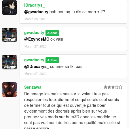
lDracarys_
@gwadacity
bah non pq tu dis ca mdrrrr ??
March 26, 2020
gwadacity
Author
@ExynosMC
ok vasi
March 27, 2020
gwadacity
Author
@lDracarys_
comme sa tkt pas
March 27, 2020
Serizawa
Dommage les mains pas sur le volant tu a pas
respecter les feux diurne et ce qui serais cool serais
de fermer tout ce qui est ouvert je parle boen
evidemment des doorsils après bien sur vous
prennez vos mods sur hum3D donc les modèle ne
sont pas vraiment de très bonne qualité mais celle si
passe encore