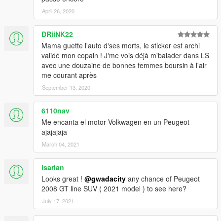
April 26, 2020
DRiiNK22
Mama guette l'auto d'ses morts, le sticker est archi
validé mon copain ! J'me vois déjà m'balader dans LS
avec une douzaine de bonnes femmes boursin à l'air
me courant après
September 13, 2020
6110nav
Me encanta el motor Volkwagen en un Peugeot
ajajajaja
March 04, 2021
isarian
Looks great !
@gwadacity
any chance of Peugeot
2008 GT line SUV ( 2021 model ) to see here?
July 17, 2021