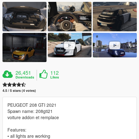
26,451
112
Downloads
Likes
4.5 / 5 stars (4 votes)
PEUGEOT 208 GTI 2021
Spawn name: 208gti21
voiture addon et remplace
Features:
• all lights are working