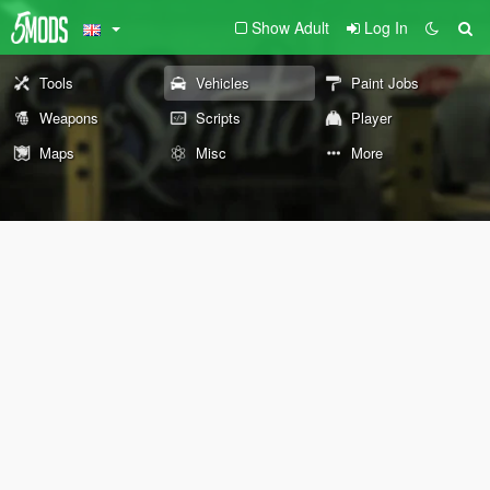
Show Adult
Log In
Tools
Vehicles
Paint Jobs
Weapons
Scripts
Player
Maps
Misc
More