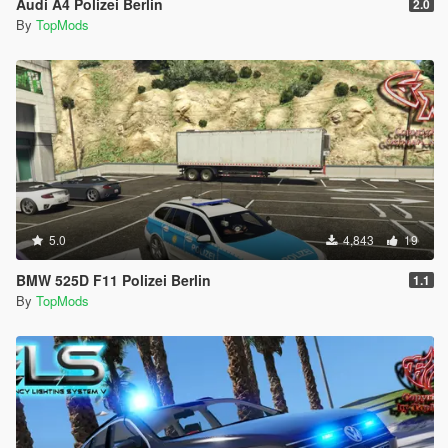
Audi A4 Polizei Berlin
2.0
By
TopMods
5.0
4,843
19
BMW 525D F11 Polizei Berlin
1.1
By
TopMods