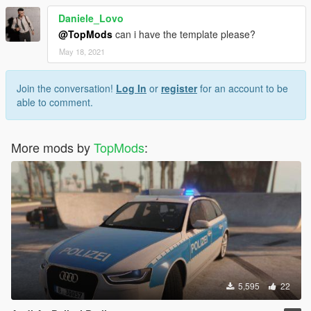
Daniele_Lovo
@TopMods
can i have the template please?
May 18, 2021
Join the conversation!
Log In
or
register
for an account to be
able to comment.
More mods by
TopMods
:
5,595
22