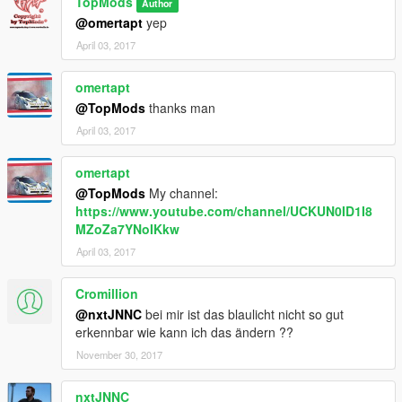
TopMods
Author
@omertapt
yep
April 03, 2017
omertapt
@TopMods
thanks man
April 03, 2017
omertapt
@TopMods
My channel:
https://www.youtube.com/channel/UCKUN0ID1I8
MZoZa7YNoIKkw
April 03, 2017
Cromillion
@nxtJNNC
bei mir ist das blaulicht nicht so gut
erkennbar wie kann ich das ändern ??
November 30, 2017
nxtJNNC