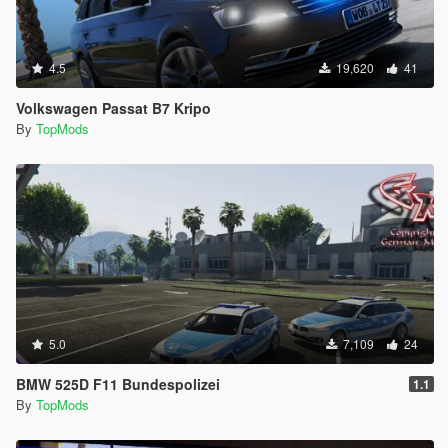
4.5
19,620
41
Volkswagen Passat B7 Kripo
By
TopMods
5.0
7,109
24
BMW 525D F11 Bundespolizei
1.1
By
TopMods