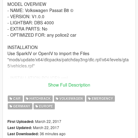
MODEL OVERVIEW
- NAME: Volkswagen Passat B8 ©
- VERSION: V1.0.0
- LIGHTBAR: DBS 4000
- EXTRA PARTS: No
- OPTIMIZED FOR: any police2 car
INSTALLATION
Use SparkIV or OpenIV to import the Files
"mods/update/x64/dlcpacks/patchday3ng/dlc.rpf/x64/levels/gta
5/vehicles.rpf"
- INSTALLATION POLICE2.xml
POLICE2.xml "Rockstar Games/Grand Theft Auto
Show Full Description
V/ELS/pack_default"
CAR
HATCHBACK
VOLKSWAGEN
EMERGENCY
CREDITS
GERMANY
EUROPE
- Original 3d Model by: Squir
- Converted to SA: Meho1
-Converted to V: achillesdkpolicemods
March 22, 2017
First Uploaded:
- Dufflebag: HaLoPCDrAcO.
March 22, 2017
Last Updated:
- Explorer Cabinet: ErinLindsay.
36 minutes ago
Last Downloaded: