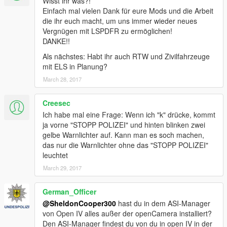
Wisst ihr was?!
Einfach mal vielen Dank für eure Mods und die Arbeit
die ihr euch macht, um uns immer wieder neues
Vergnügen mit LSPDFR zu ermöglichen!
DANKE!!
Als nächstes: Habt ihr auch RTW und Zivilfahrzeuge
mit ELS in Planung?
March 28, 2017
Creesec
Ich habe mal eine Frage: Wenn ich "k" drücke, kommt
ja vorne "STOPP POLIZEI" und hinten blinken zwei
gelbe Warnlichter auf. Kann man es soch machen,
das nur die Warnlichter ohne das "STOPP POLIZEI"
leuchtet
March 29, 2017
German_Officer
@SheldonCooper300
hast du in dem ASI-Manager
von Open IV alles außer der openCamera installiert?
Den ASI-Manager findest du von du in open IV in der