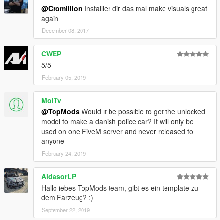
@Cromillion
Installier dir das mal make visuals great
again
December 08, 2017
CWEP
5/5
February 05, 2019
MolTv
@TopMods
Would it be possible to get the unlocked
model to make a danish police car? It will only be
used on one FiveM server and never released to
anyone
February 24, 2019
AldasorLP
Hallo iebes TopMods team, gibt es ein template zu
dem Farzeug? :)
September 22, 2019