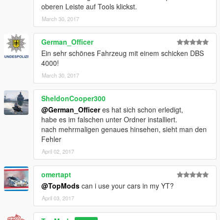
oberen Leiste auf Tools klickst.
March 30, 2017
German_Officer
Ein sehr schönes Fahrzeug mit einem schicken DBS
4000!
March 30, 2017
SheldonCooper300
@German_Officer
es hat sich schon erledigt,
habe es im falschen unter Ordner installiert.
nach mehrmaligen genaues hinsehen, sieht man den
Fehler
April 02, 2017
omertapt
@TopMods
can i use your cars in my YT?
April 03, 2017