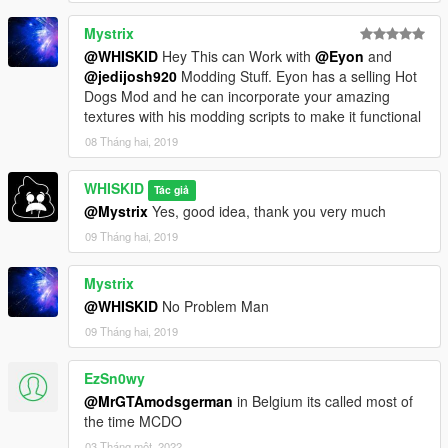
Mystrix
@WHISKID
Hey This can Work with
@Eyon
and
@jedijosh920
Modding Stuff. Eyon has a selling Hot
Dogs Mod and he can incorporate your amazing
textures with his modding scripts to make it functional
08 Tháng hai, 2019
WHISKID
Tác giả
@Mystrix
Yes, good idea, thank you very much
09 Tháng hai, 2019
Mystrix
@WHISKID
No Problem Man
09 Tháng hai, 2019
EzSn0wy
@MrGTAmodsgerman
in Belgium its called most of
the time MCDO
03 Tháng một, 2022