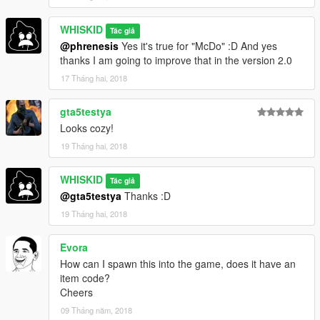
WHISKID
Tác giả
@phrenesis
Yes it's true for "McDo" :D And yes
thanks I am going to improve that in the version 2.0
17 Tháng hai, 2018
gta5testya
Looks cozy!
19 Tháng hai, 2018
WHISKID
Tác giả
@gta5testya
Thanks :D
19 Tháng hai, 2018
Evora
How can I spawn this into the game, does it have an
item code?
Cheers
09 Tháng năm, 2018