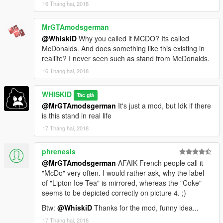
16 Tháng hai, 2018
MrGTAmodsgerman
@WhiskiD
Why you called it MCDO? Its called
McDonalds. And does something like this existing in
reallife? I never seen such as stand from McDonalds.
16 Tháng hai, 2018
WHISKID
Tác giả
@MrGTAmodsgerman
It's just a mod, but Idk if there
is this stand in real life
17 Tháng hai, 2018
phrenesis
@MrGTAmodsgerman
AFAIK French people call it
"McDo" very often. I would rather ask, why the label
of "Lipton Ice Tea" is mirrored, whereas the "Coke"
seems to be depicted correctly on picture 4. ;)
Btw:
@WhiskiD
Thanks for the mod, funny idea...
17 Tháng hai, 2018