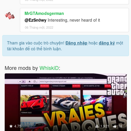
MrGTAmodsgerman
@EzSn0wy
Interesting, never heard of it
06 Tháng một, 2022
Tham gia vào cuộc trò chuyện!
Đăng nhập
hoặc
đăng ký
một
tài khoản để có thể bình luận.
More mods by
WhiskiD
:
4.75
1.921
18