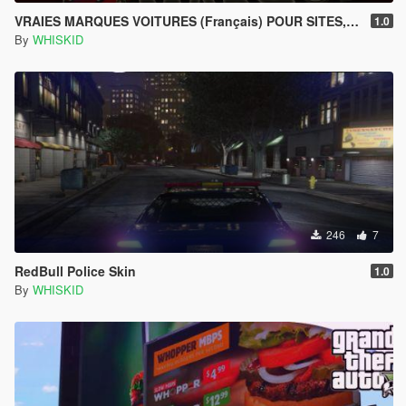
VRAIES MARQUES VOITURES (Français) POUR SITES, MENYOO, ETC...
1.0
By
WHISKID
246
7
RedBull Police Skin
1.0
By
WHISKID