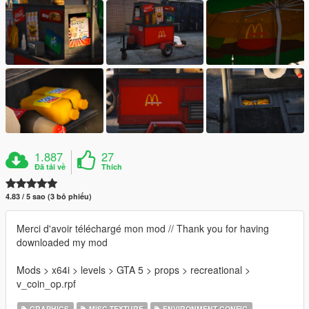
1.887
27
Đã tải về
Thích
4.83 / 5 sao (3 bỏ phiếu)
Merci d'avoir téléchargé mon mod // Thank you for having
downloaded my mod
Mods > x64i > levels > GTA 5 > props > recreational >
v_coin_op.rpf
GRAPHICS
MISC TEXTURE
ENVIRONMENT CONFIG