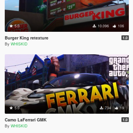
5.0
10.096
106
Burger King retexture
1.0
By
WHISKID
5.0
734
19
Camo LaFerrari GMK
1.0
By
WHISKID