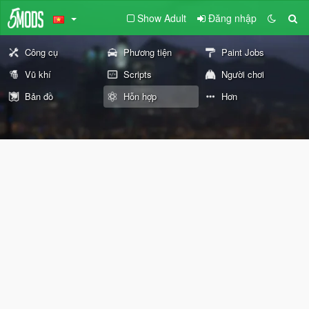
Show Adult
Đăng nhập
Công cụ
Phương tiện
Paint Jobs
Vũ khí
Scripts
Người chơi
Bản đồ
Hỗn hợp
Hơn