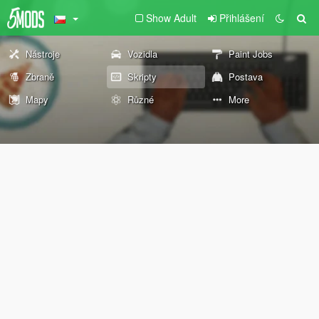
Show Adult
Přihlášení
Nástroje
Vozidla
Paint Jobs
Zbraně
Skripty
Postava
Mapy
Různé
More