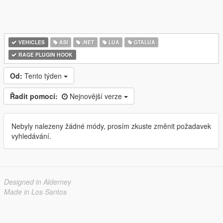
VEHICLES
ASI
.NET
LUA
GTALUA
RAGE PLUGIN HOOK
Od:
Tento týden
Řadit pomocí:
Nejnovější verze
Nebyly nalezeny žádné módy, prosím zkuste změnit požadavek
vyhledávání.
Designed in Alderney
Made in Los Santos