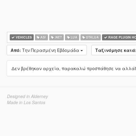
VEHICLES
ASI
.NET
LUA
GTALUA
RAGE PLUGIN H
Από:
Την Περασμένη Εβδομάδα
Ταξινόμησε κατά
Δεν βρέθηκαν αρχεία, παρακαλώ προσπάθησε να αλλάξε
Designed in Alderney
Made in Los Santos