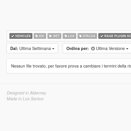
VEHICLES
ASI
.NET
LUA
GTALUA
RAGE PLUGIN H
Dal:
Ultima Settimana
Ordina per:
Ultima Versione
Nessun file trovato, per favore prova a cambiare i termini della ri
Designed in Alderney
Made in Los Santos