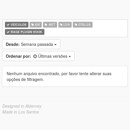
VEÍCULOS
ASI
.NET
LUA
GTALUA
RAGE PLUGIN HOOK
Desde:
Semana passada
Ordenar por:
Últimas versões
Nenhum arquivo encontrado, por favor tente alterar suas
opções de filtragem.
Designed in Alderney
Made in Los Santos