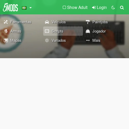
Show Adult
Login
Ferramentas
Veículos
Paintjobs
Armas
Scripts
Jogador
Mapas
Variados
Mais