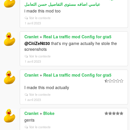
عباسي اضافه مستوى التفاصيل حسن التعامل
i made this mod too
Voir le contexte
1 avril 2023
Cranlet
»
Real La traffic mod Config for gta5
@CitiZeN030
that's my game actually he stole the
screenshots
Voir le contexte
1 avril 2023
Cranlet
»
Real La traffic mod Config for gta5
I made this mod actually
Voir le contexte
1 avril 2023
Cranlet
»
Bloke
gents
Voir le contexte