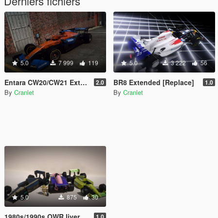
Derniers fichiers
5.0
7 999
119
5.0
3 222
56
Entara CW20/CW21 Extended [Add-on | 47 Liveries]
BR8 Extended [Replace]
2.0
1.0
By
Cranlet
By
Cranlet
5.0
875
30
1980s/1990s OWR livery pack [Add-on | Lore-friendly | PR4 | R88 ]
1.0