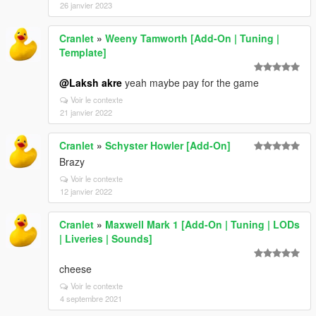
26 janvier 2023
Cranlet
»
Weeny Tamworth [Add-On | Tuning |
Template]
@Laksh akre
yeah maybe pay for the game
Voir le contexte
21 janvier 2022
Cranlet
»
Schyster Howler [Add-On]
Brazy
Voir le contexte
12 janvier 2022
Cranlet
»
Maxwell Mark 1 [Add-On | Tuning | LODs
| Liveries | Sounds]
cheese
Voir le contexte
4 septembre 2021