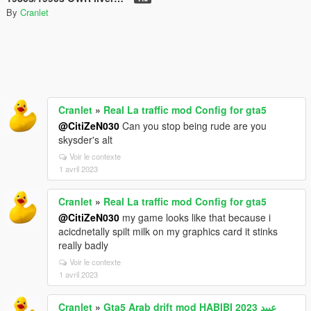
By
Cranlet
Cranlet
»
Real La traffic mod Config for gta5
@CitiZeN030
Can you stop being rude are you
skysder's alt
Voir le contexte
1 avril 2023
Cranlet
»
Real La traffic mod Config for gta5
@CitiZeN030
my game looks like that because i
acicdnetally spilt milk on my graphics card it stinks
really badly
Voir le contexte
1 avril 2023
Cranlet
»
Gta5 Arab drift mod HABIBI 2023 عبيد