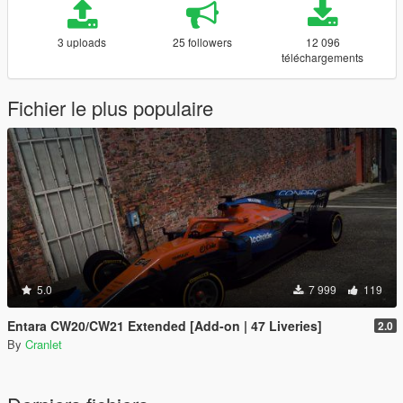
3 uploads
25 followers
12 096
téléchargements
Fichier le plus populaire
5.0
7 999
119
Entara CW20/CW21 Extended [Add-on | 47 Liveries]
2.0
By
Cranlet