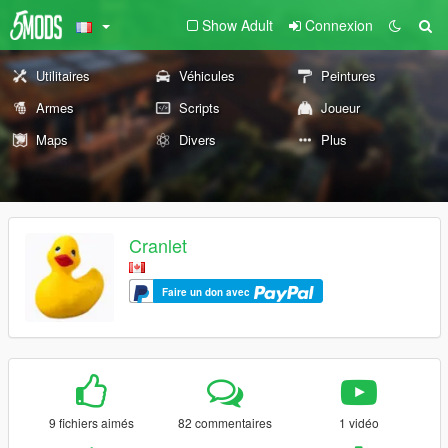
Show Adult
Connexion
Utilitaires
Véhicules
Peintures
Armes
Scripts
Joueur
Maps
Divers
Plus
Cranlet
Faire un don avec
9 fichiers aimés
82 commentaires
1 vidéo