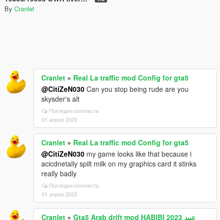
By
Cranlet
Cranlet
»
Real La traffic mod Config for gta5
@CitiZeN030
Can you stop being rude are you
skysder's alt
Погледни контекста
01 април 2023
Cranlet
»
Real La traffic mod Config for gta5
@CitiZeN030
my game looks like that because i
acicdnetally spilt milk on my graphics card it stinks
really badly
Погледни контекста
01 април 2023
Cranlet
»
Gta5 Arab drift mod HABIBI 2023 عبيد