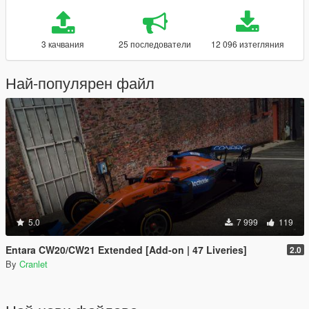
3 качвания
25 последователи
12 096 изтегляния
Най-популярен файл
5.0
7 999
119
Entara CW20/CW21 Extended [Add-on | 47 Liveries]
2.0
By
Cranlet