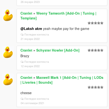
26 януари 2023
Cranlet
»
Weeny Tamworth [Add-On | Tuning |
Template]
@Laksh akre
yeah maybe pay for the game
Погледни контекста
21 януари 2022
Cranlet
»
Schyster Howler [Add-On]
Brazy
Погледни контекста
12 януари 2022
Cranlet
»
Maxwell Mark 1 [Add-On | Tuning | LODs
| Liveries | Sounds]
cheese
Погледни контекста
04 септември 2021