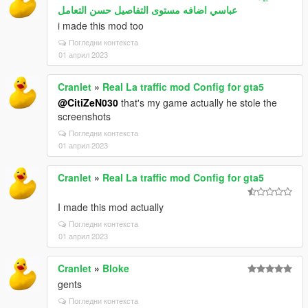
عباسي اضافه مستوى التفاصيل حسن التعامل
i made this mod too
Погледни контекста
01 април 2023
Cranlet
»
Real La traffic mod Config for gta5
@CitiZeN030
that's my game actually he stole the
screenshots
Погледни контекста
01 април 2023
Cranlet
»
Real La traffic mod Config for gta5
I made this mod actually
Погледни контекста
01 април 2023
Cranlet
»
Bloke
gents
Погледни контекста