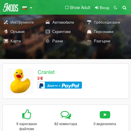
Show Adult
Вход
Инструменти
Автомобили
Пребоядисване
Оръжия
Скриптове
Персонажи
Карти
Разни
Разгърни
Cranlet
Дарете с
9 харесвани
82 коментара
0 видеоклипа
файлове