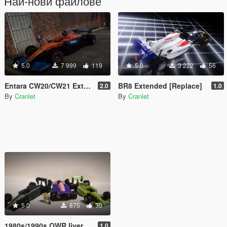
Най-нови файлове
5.0
7 999
119
5.0
3 222
56
Entara CW20/CW21 Extended [Add-on | 47 Liveries]
BR8 Extended [Replace]
2.0
1.0
By
Cranlet
By
Cranlet
5.0
875
30
1980s/1990s OWR livery pack [Add-on | Lore-friendly | PR4 | R88 ]
1.0